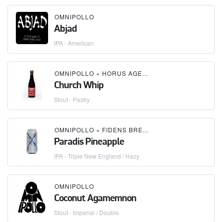
OMNIPOLLO
Abjad
IPA - American
OMNIPOLLO
×
HORUS AGED ALES
Church Whip
Stout - Pastry
OMNIPOLLO
×
FIDENS BREWING CO
Paradis Pineapple
IPA - Triple New England / Hazy
OMNIPOLLO
Coconut Agamemnon
Stout - Imperial / Double