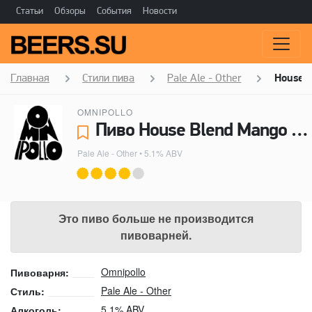
Статьи
Обзоры
События
Новости
Главная
Стили пива
Pale Ale - Other
House B
OMNIPOLLO
Пиво House Blend Mango Citra Breakfast Pale - Omnipollo
Pale Ale - Other
• 5.1% ABV
Это пиво больше не производится
пивоварней.
Omnipollo
Пивоварня:
Pale Ale - Other
Стиль:
5.1% ABV
Алкоголь: