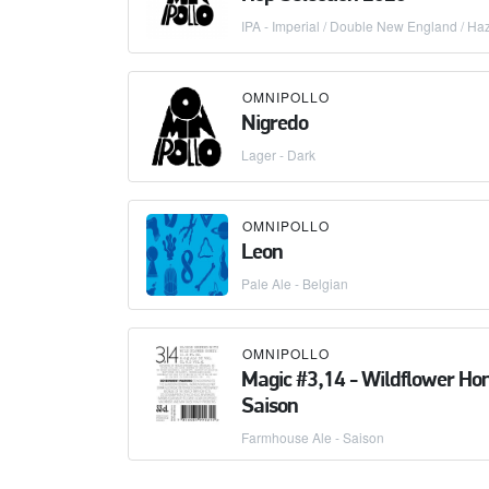
IPA - Imperial / Double New England / Ha
OMNIPOLLO
Nigredo
Lager - Dark
OMNIPOLLO
Leon
Pale Ale - Belgian
OMNIPOLLO
Magic #3,14 - Wildflower Ho
Saison
Farmhouse Ale - Saison