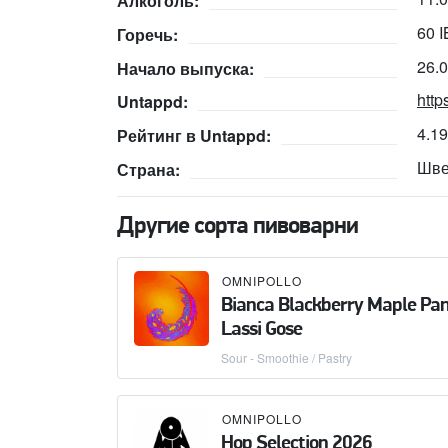
Алкоголь:
60 
Горечь:
26.
Начало выпуска:
http
Untappd:
4.1
Рейтинг в Untappd:
Шве
Страна:
Другие сорта пивоварни
OMNIPOLLO
Bianca Blackberry Maple Pa
Lassi Gose
Sour - Smoothie / Pastry
OMNIPOLLO
Hop Selection 2026