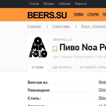
Статьи
Обзоры
События
Новости
ПИВО
СТИЛИ
П
Главная
Стили пива
Stout - Imperial
OMNIPOLLO
Stout - Imperial / Double Pastry
• 11.0% A
О ПИВЕ
ГДЕ КУПИТЬ
ОСТАВИТЬ ОТЗ
Noa
Винтаж из:
Omn
Пивоварня:
Stou
Стиль:
11.