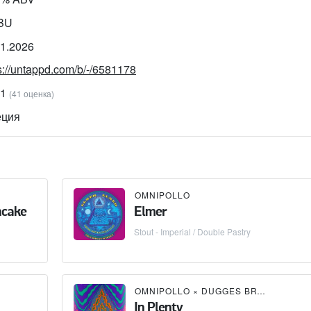
IBU
01.2026
s://untappd.com/b/-/6581178
91
(41 оценка)
ция
OMNIPOLLO
ncake
Elmer
Stout - Imperial / Double Pastry
OMNIPOLLO
×
DUGGES BRYGGERI
In Plenty