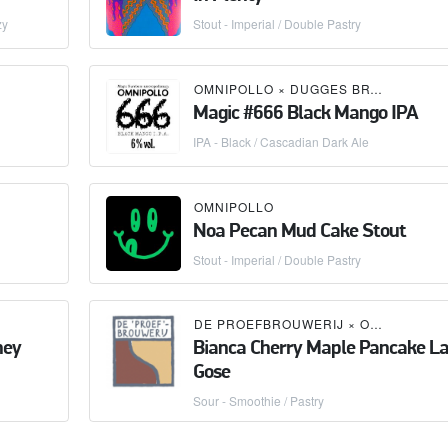
zy
Stout - Imperial / Double Pastry
OMNIPOLLO
×
DUGGES BRYGGERI
Magic #666 Black Mango IPA
IPA - Black / Cascadian Dark Ale
OMNIPOLLO
Noa Pecan Mud Cake Stout
Stout - Imperial / Double Pastry
DE PROEFBROUWERIJ
×
OMNIPOLLO
ney
Bianca Cherry Maple Pancake La
Gose
Sour - Smoothie / Pastry