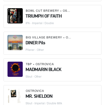
BOWL CUT BREWERY
×
OSTROVICA
TRIUMPH OF FAITH
IPA - Imperial / Double
BIG VILLAGE BREWERY
×
OSTROVICA
DINER Pils
Pilsner - Other
TBP
×
OSTROVICA
MADMARIN BLACK
Stout - Other
OSTROVICA
MR. SHELDON
Stout - Imperial / Double Milk