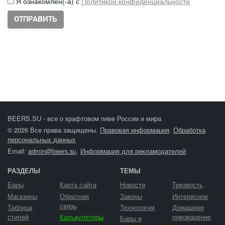
Я ознакомлен(-а) с
Политикой конфиденциальности
BEERS.SU - все о крафтовом пиве России и мира
© 2026 Все права защищены.
Правовая информация
.
Обработка
персональных данных
Email:
admin@beers.su
.
Информация для рекламодателей
РАЗДЕЛЫ
ТЕМЫ
Бары
Карта сайта
Новости
Трезвость
Магазины
Обратная
Законы
Интересное
связь
Таблица
Технологии
Домашнее
стилей
Калькуляторы
пивоварение
Бары и