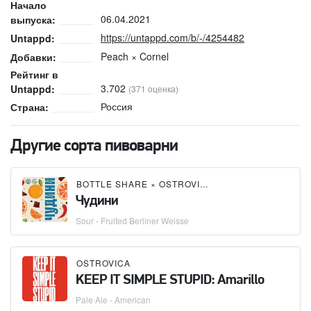
Начало
06.04.2021
выпуска:
https://untappd.com/b/-/4254482
Untappd:
Peach × Cornel
Добавки:
Рейтинг в
3.702
Untappd:
(371 оценка)
Россия
Страна:
Другие сорта пивоварни
BOTTLE SHARE
×
OSTROVICA
Чудини
Sour - Fruited Berliner Weisse
OSTROVICA
KEEP IT SIMPLE STUPID: Amarillo
Pale Ale - American