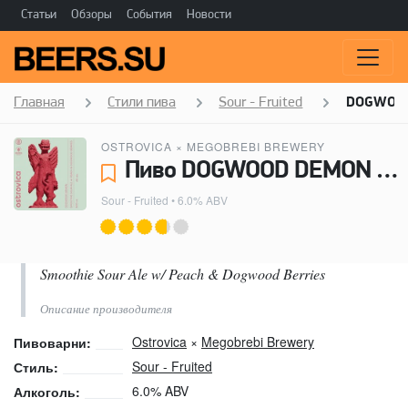
Статьи
Обзоры
События
Новости
Главная
Стили пива
Sour - Fruited
DOGWOO
OSTROVICA
×
MEGOBREBI BREWERY
Пиво DOGWOOD DEMON - Ostrovica, Megobrebi Brewery
Sour - Fruited
• 6.0% ABV
Smoothie Sour Ale w/ Peach & Dogwood Berries
Описание производителя
Ostrovica
×
Megobrebi Brewery
Пивоварни:
Sour - Fruited
Стиль:
6.0% ABV
Алкоголь: