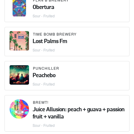
Obertura
Sour - Fruited
TIME BOMB BREWERY
Lost Palms Fm
Sour - Fruited
PUNCHILLER
Peachebo
Sour - Fruited
BREWT!
Juice Allusion: peach + guava + passion
fruit + vanilla
Sour - Fruited