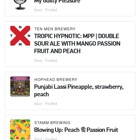
My Guilty Pleasure
Sour - Fruited
TEN MEN BREWERY
TROPIC HYPNOTIC: MPP | DOUBLE
SOUR ALE WITH MANGO PASSION
FRUIT AND PEACH
Sour - Fruited
HOPHEAD BREWERY
Punjabi Lassi Pineapple, strawberry,
peach
Sour - Fruited
STAMM BREWING
Blowing Up: Peach & Passion Fruit
Sour - Fruited