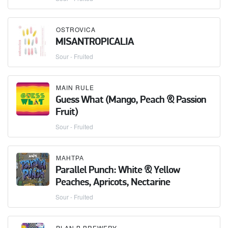
OSTROVICA
MISANTROPICALIA
Sour - Fruited
MAIN RULE
Guess What (Mango, Peach & Passion
Fruit)
Sour - Fruited
МАНТРА
Parallel Punch: White & Yellow
Peaches, Apricots, Nectarine
Sour - Fruited
PLAN B BREWERY