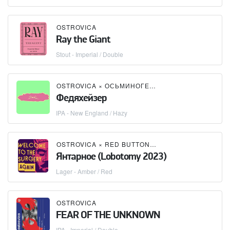
OSTROVICA
Ray the Giant
Stout - Imperial / Double
OSTROVICA
×
ОСЬМИНОГЕЦ / OSMINOGETS
Федяхейзер
IPA - New England / Hazy
OSTROVICA
×
RED BUTTON BREWERY
Янтарное (Lobotomy 2023)
Lager - Amber / Red
OSTROVICA
FEAR OF THE UNKNOWN
IPA - Imperial / Double