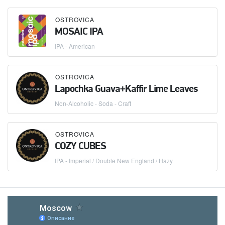
OSTROVICA
MOSAIC IPA
IPA - American
OSTROVICA
Lapochka Guava+Kaffir Lime Leaves
Non-Alcoholic - Soda - Craft
OSTROVICA
COZY CUBES
IPA - Imperial / Double New England / Hazy