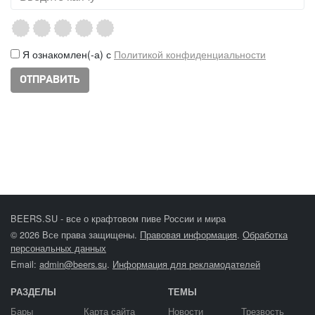
Я ознакомлен(-а) с
Политикой конфиденциальности
BEERS.SU - все о крафтовом пиве России и мира
© 2026 Все права защищены.
Правовая информация
.
Обработка
персональных данных
Email:
admin@beers.su
.
Информация для рекламодателей
РАЗДЕЛЫ
ТЕМЫ
Бары
Карта сайта
Новости
Трезвость