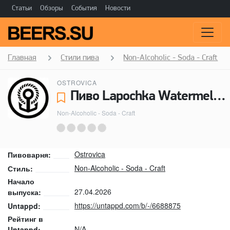
Статьи
Обзоры
События
Новости
Главная
Стили пива
Non-Alcoholic - Soda - Craft
OSTROVICA
Пиво Lapochka Watermelon + Melissa - Ostrovica
Non-Alcoholic - Soda - Craft
Ostrovica
Пивоварня:
Non-Alcoholic - Soda - Craft
Стиль:
Начало
27.04.2026
выпуска:
https://untappd.com/b/-/6688875
Untappd:
Рейтинг в
N/A
Untappd: