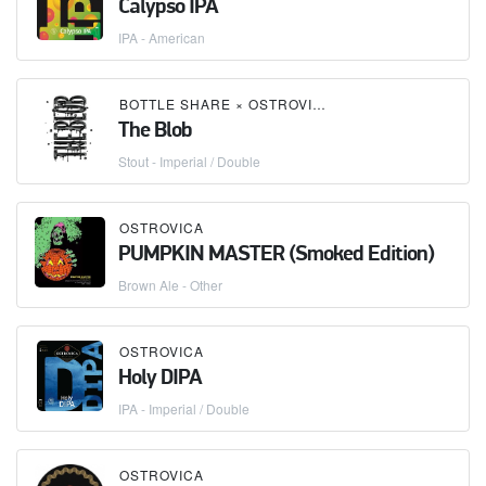
Calypso IPA
IPA - American
BOTTLE SHARE
×
OSTROVICA
The Blob
Stout - Imperial / Double
OSTROVICA
PUMPKIN MASTER (Smoked Edition)
Brown Ale - Other
OSTROVICA
Holy DIPA
IPA - Imperial / Double
OSTROVICA