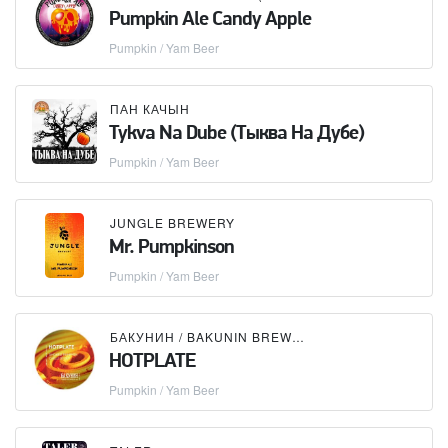
Pumpkin Ale Candy Apple
Pumpkin / Yam Beer
ПАН КАЧЫН
Tykva Na Dube (Тыква На Дубе)
Pumpkin / Yam Beer
JUNGLE BREWERY
Mr. Pumpkinson
Pumpkin / Yam Beer
БАКУНИН / BAKUNIN BREWING CO.
HOTPLATE
Pumpkin / Yam Beer