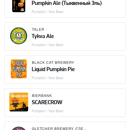
Pumpkin Ale (Тыквенный Эль)
Pumpkin / Yam Beer
TALER
Tykva Ale
Pumpkin / Yam Beer
BLACK CAT BREWERY
Liquid Pumpkin Pie
Pumpkin / Yam Beer
BIERBANK
SCARECROW
Pumpkin / Yam Beer
GLETCHER BREWERY (ГЛЕТЧЕР)