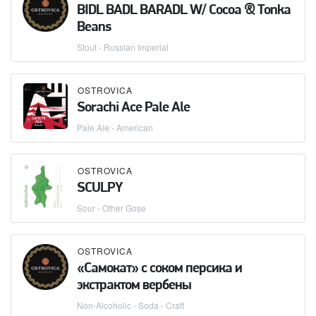
BIDL BADL BARADL W/ Cocoa & Tonka
Beans
Stout - Russian Imperial
OSTROVICA
Sorachi Ace Pale Ale
Pale Ale - American
OSTROVICA
SCULPY
Sour - Other Gose
OSTROVICA
«Самокат» с соком персика и
экстрактом вербены
Non-Alcoholic - Soda - Craft