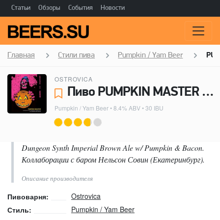
Статьи
Обзоры
События
Новости
Главная
Стили пива
Pumpkin / Yam Beer
PUM
OSTROVICA
Пиво PUMPKIN MASTER - Ostrovica
Pumpkin / Yam Beer
• 8.4% ABV • 30 IBU
Dungeon Synth Imperial Brown Ale w/ Pumpkin & Bacon.
Коллаборации с баром Нельсон Совин (Екатеринбург).
Описание производителя
Ostrovica
Пивоварня:
Pumpkin / Yam Beer
Стиль: