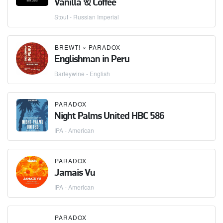
Vanilla & Coffee
Stout - Russian Imperial
BREWT!
×
PARADOX
Englishman in Peru
Barleywine - English
PARADOX
Night Palms United HBC 586
IPA - American
PARADOX
Jamais Vu
IPA - American
PARADOX