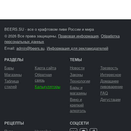
BEERS.SU - все о крафтовом пиве России и мира
© 2026 Все права защищены.
Правовая информация
.
Обработка
персональных данных
Email:
admin@beers.su
.
Информация для рекламодателей
РАЗДЕЛЫ
ТЕМЫ
Бары
Карта сайта
Новости
Трезвость
Магазины
Обратная
Законы
Интересное
связь
Таблица
Технологии
Домашнее
стилей
Калькуляторы
пивоварение
Бары и
магазины
FAQ
Вино и
Дегустации
крепкий
алкоголь
РЕЦЕПТЫ
СОЦСЕТИ