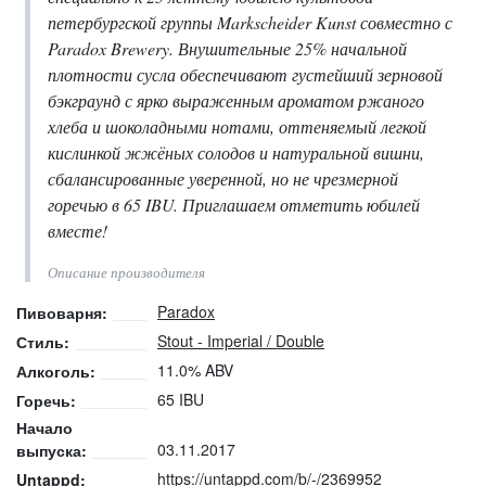
петербургской группы Markscheider Kunst совместно с
Paradox Brewery. Внушительные 25% начальной
плотности сусла обеспечивают густейший зерновой
бэкграунд с ярко выраженным ароматом ржаного
хлеба и шоколадными нотами, оттеняемый легкой
кислинкой жжёных солодов и натуральной вишни,
сбалансированные уверенной, но не чрезмерной
горечью в 65 IBU. Приглашаем отметить юбилей
вместе!
Описание производителя
Paradox
Пивоварня:
Stout - Imperial / Double
Стиль:
11.0% ABV
Алкоголь:
65 IBU
Горечь:
Начало
03.11.2017
выпуска:
https://untappd.com/b/-/2369952
Untappd: