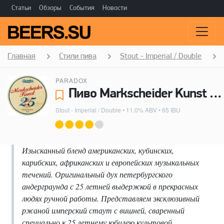
Статьи
Обзоры
События
Новости
Главная
Стили пива
Stout - Imperial / Double
PARADOX
Пиво Markscheider Kunst 25 - Paradox
Stout - Imperial / Double
• 11.0% ABV • 65 IBU
Изысканный бленд американских, кубинских,
карибских, африканских и европейских музыкальных
течений. Оригинальный дух петербургского
андерграунда с 25 летней выдержкой в прекрасных
людях ручной работы. Представляем эксклюзивный
ржаной имперский стаут с вишней, сваренный
специально к 25 летнему юбилею культовой