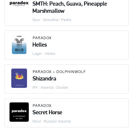
SMTH: Peach, Guava, Pineapple
Marshmallow
Sour - Smoothie / Pastry
PARADOX
Helles
Lager - Helles
PARADOX
×
DOLPHINWOLF
Shizandra
IPA - Imperial / Double
PARADOX
Secret Horse
Stout - Russian Imperial