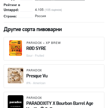
Рейтинг в
4.105
Untappd:
(105 оценок)
Россия
Страна:
Другие сорта пивоварни
PARADOX
×
XP BREW
RØD SYRE
Sour - Fruited
PARADOX
Presque Vu
IPA - American
PARADOX
PARADOXITY X Bourbon Barrel Age