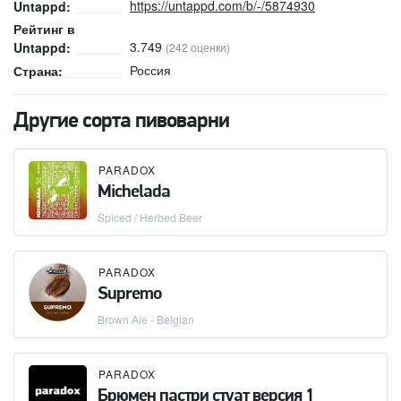
https://untappd.com/b/-/5874930
Untappd:
Рейтинг в
3.749
Untappd:
(242 оценки)
Россия
Страна:
Другие сорта пивоварни
PARADOX
Michelada
Spiced / Herbed Beer
PARADOX
Supremo
Brown Ale - Belgian
PARADOX
Брюмен пастри стуат версия 1