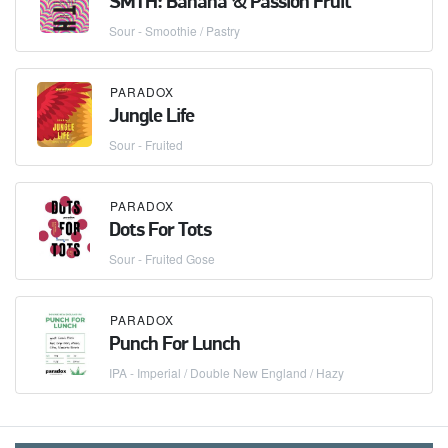
SMTH: Banana & Passion Fruit
Sour - Smoothie / Pastry
PARADOX
Jungle Life
Sour - Fruited
PARADOX
Dots For Tots
Sour - Fruited Gose
PARADOX
Punch For Lunch
IPA - Imperial / Double New England / Hazy