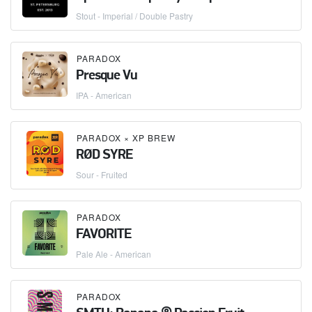
Stout - Imperial / Double Pastry
PARADOX
Presque Vu
IPA - American
PARADOX
×
XP BREW
RØD SYRE
Sour - Fruited
PARADOX
FAVORITE
Pale Ale - American
PARADOX