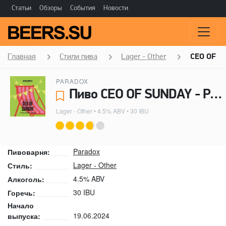
Статьи
Обзоры
События
Новости
Главная
Стили пива
Lager - Other
CEO OF S
PARADOX
Пиво CEO OF SUNDAY - Paradox
Lager - Other
• 4.5% ABV • 30 IBU
Paradox
Пивоварня:
Lager - Other
Стиль:
4.5% ABV
Алкоголь:
30 IBU
Горечь:
Начало
19.06.2024
выпуска: