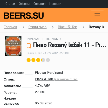
Статьи
Обзоры
События
Новости
Главная
Стили пива
Black & Tan
Řezaný lež
PIVOVAR FERDINAND
Пиво Řezaný ležák 11 - Pivovar Ferdinand
Black & Tan
• 4.7% ABV • 27 IBU
Pivovar Ferdinand
Пивоварня:
Black & Tan
(Резаное пиво)
Стиль:
4.7% ABV
Алкоголь:
27 IBU
Горечь:
Начало
05.09.2020
выпуска: