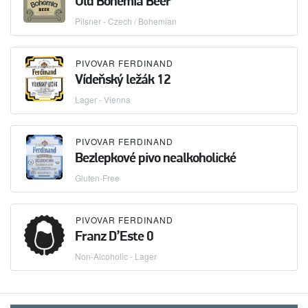
Old Bohemia Beer
Pilsner - Czech / Bohemian
PIVOVAR FERDINAND
Vídeňský ležák 12
Lager - Vienna
PIVOVAR FERDINAND
Bezlepkové pivo nealkoholické
Gluten-Free
PIVOVAR FERDINAND
Franz D’Este 0
Non-Alcoholic - Lager