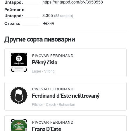
https://untappd.com/b/-/3950558
Untappd:
Рейтинг в
3.305
Untappd:
(88 оценок)
Чехия
Страна:
Другие сорта пивоварни
PIVOVAR FERDINAND
Pěkný číslo
Lager - Strong
PIVOVAR FERDINAND
Ferdinand d'Este nefiltrovaný
Pilsner - Czech / Bohemian
PIVOVAR FERDINAND
Franz D'Este