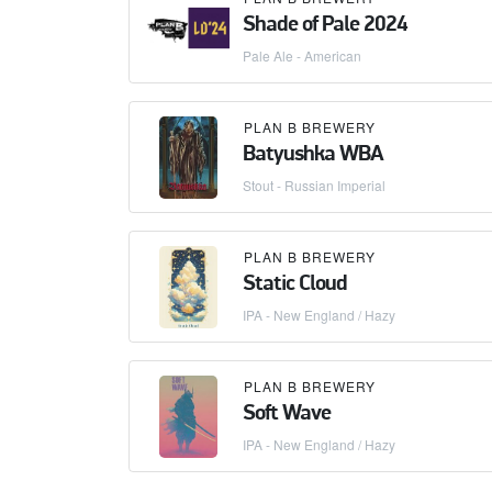
Shade of Pale 2024
Pale Ale - American
PLAN B BREWERY
Batyushka WBA
Stout - Russian Imperial
PLAN B BREWERY
Static Cloud
IPA - New England / Hazy
PLAN B BREWERY
Soft Wave
IPA - New England / Hazy