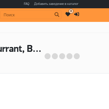
FAQ
Добавить заведение в каталог
0
Поиск:
Пиво Carried Away (Blueberry, Black Currant, Bergamot) - Plan B Brewery