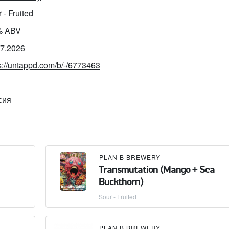
 - Fruited
% ABV
07.2026
s://untappd.com/b/-/6773463
сия
PLAN B BREWERY
Transmutation (Mango + Sea
Buckthorn)
Sour - Fruited
PLAN B BREWERY