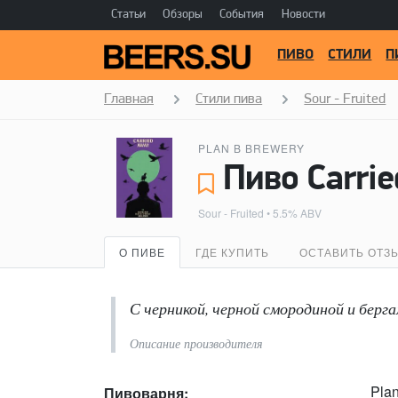
Статьи
Обзоры
События
Новости
ПИВО
СТИЛИ
П
Главная
Стили пива
Sour - Fruited
PLAN B BREWERY
Sour - Fruited
• 5.5% ABV
О ПИВЕ
ГДЕ КУПИТЬ
ОСТАВИТЬ ОТЗ
С черникой, черной смородиной и берг
Описание производителя
Pla
Пивоварня: