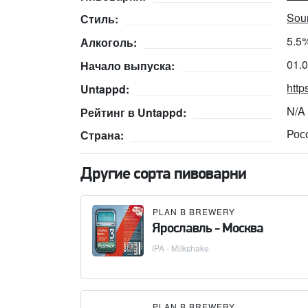
Sour
Стиль:
5.5
Алкоголь:
01.
Начало выпуска:
http
Untappd:
N/A
Рейтинг в Untappd:
Рос
Страна:
Другие сорта пивоварни
PLAN B BREWERY
Ярославль - Москва
IPA - Milkshake
PLAN B BREWERY