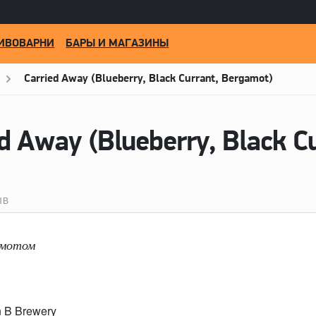
ИВОВАРНИ
БАРЫ И МАГАЗИНЫ
Carried Away (Blueberry, Black Currant, Bergamot)
ЫВ
амотом
n B Brewery