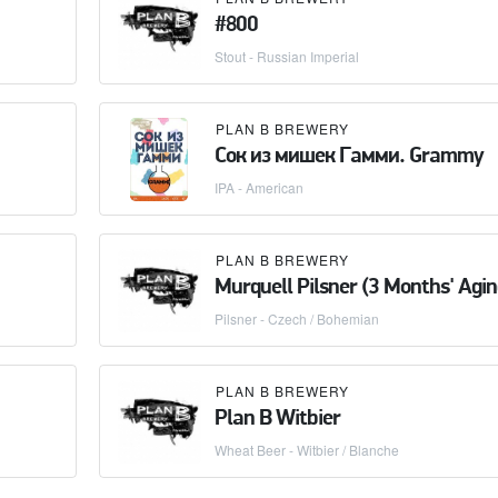
#800
Stout - Russian Imperial
PLAN B BREWERY
Сок из мишек Гамми. Grammy
IPA - American
PLAN B BREWERY
Murquell Pilsner (3 Months' Agin
Pilsner - Czech / Bohemian
PLAN B BREWERY
Plan B Witbier
Wheat Beer - Witbier / Blanche