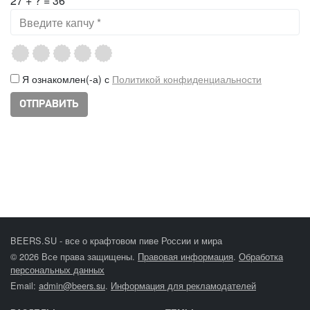
27 + ? = 36
Я ознакомлен(-а) с
Политикой конфиденциальности
BEERS.SU - все о крафтовом пиве России и мира
© 2026 Все права защищены.
Правовая информация
.
Обработка
персональных данных
Email:
admin@beers.su
.
Информация для рекламодателей