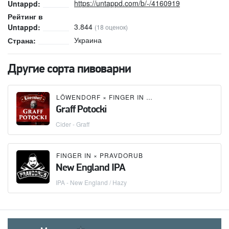
https://untappd.com/b/-/4160919
Untappd:
Рейтинг в
3.844
Untappd:
(18 оценок)
Украина
Страна:
Другие сорта пивоварни
LÖWENDORF
×
FINGER IN
×
PRAVDORUB
Graff Potocki
Cider - Graff
FINGER IN
×
PRAVDORUB
New England IPA
IPA - New England / Hazy