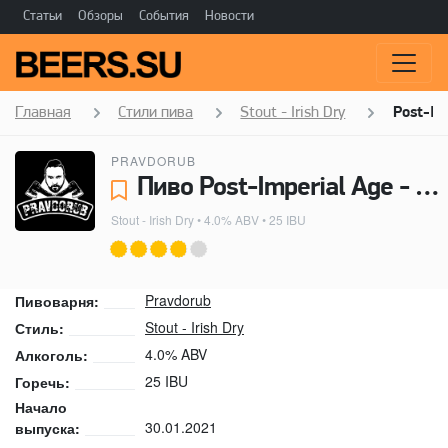
Статьи
Обзоры
События
Новости
Главная
Стили пива
Stout - Irish Dry
Post-Im
PRAVDORUB
Пиво Post-Imperial Age - Pravdorub
Stout - Irish Dry
• 4.0% ABV • 25 IBU
Pravdorub
Пивоварня:
Stout - Irish Dry
Стиль:
4.0% ABV
Алкоголь:
25 IBU
Горечь:
Начало
30.01.2021
выпуска: