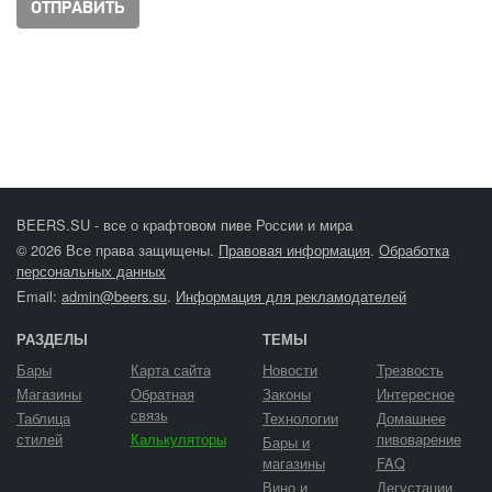
BEERS.SU - все о крафтовом пиве России и мира
© 2026 Все права защищены.
Правовая информация
.
Обработка
персональных данных
Email:
admin@beers.su
.
Информация для рекламодателей
РАЗДЕЛЫ
ТЕМЫ
Бары
Карта сайта
Новости
Трезвость
Магазины
Обратная
Законы
Интересное
связь
Таблица
Технологии
Домашнее
стилей
Калькуляторы
пивоварение
Бары и
магазины
FAQ
Вино и
Дегустации