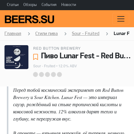
Статьи
Обзоры
События
Новости
Главная
Стили пива
Sour - Fruited
Lunar Fes
RED BUTTON BREWERY
Пиво Lunar Fest - Red Button Brewery
Sour - Fruited
• 12.0% ABV
Перед тобой космический эксперимент от Red Button
Brewery и Sour Kitchen. Lunar Fest — это империал
сауэр, рождённый на стыке тропической кислоты и
кокосовой нежности. 12% алкоголя дарят тепло и
глубину, не перегружая вкус.
В аромате — взрывная маракуйя, её терпкая, немного