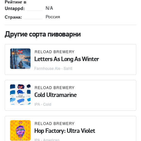
Рейтинг в
N/A
Untappd:
Россия
Страна:
Другие сорта пивоварни
RELOAD BREWERY
Letters As Long As Winter
Farmhouse Ale - Sahti
RELOAD BREWERY
Cold Ultramarine
IPA - Cold
RELOAD BREWERY
Hop Factory: Ultra Violet
IPA - American