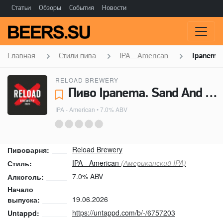
Статьи
Обзоры
События
Новости
Главная
Стили пива
IPA - American
Ipanema
RELOAD BREWERY
Пиво Ipanema. Sand And Waves - Reload Brewery
IPA - American
• 7.0% ABV
Reload Brewery
Пивоварня:
IPA - American
(Американский IPA)
Стиль:
7.0% ABV
Алкоголь:
Начало
19.06.2026
выпуска:
https://untappd.com/b/-/6757203
Untappd: