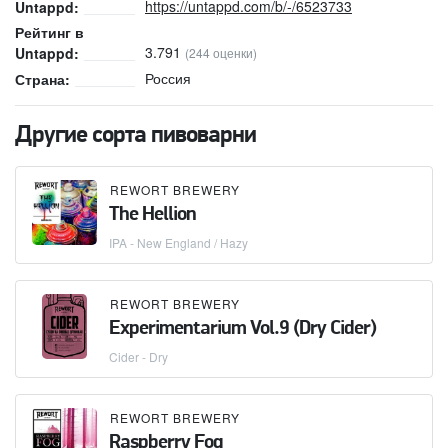
https://untappd.com/b/-/6523733
Untappd:
Рейтинг в
3.791
Untappd:
(244 оценки)
Россия
Страна:
Другие сорта пивоварни
REWORT BREWERY
The Hellion
IPA - New England / Hazy
REWORT BREWERY
Experimentarium Vol.9 (Dry Cider)
Cider - Dry
REWORT BREWERY
Raspberry Fog