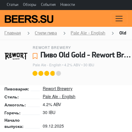
Статьи
Обзоры
События
Новости
Главная
Стили пива
Pale Ale - English
Old G
REWORT BREWERY
Пиво Old Gold - Rewort Brewery
Pale Ale - English
• 4.2% ABV • 30 IBU
Rewort Brewery
Пивоварня:
Pale Ale - English
Стиль:
4.2% ABV
Алкоголь:
30 IBU
Горечь:
Начало
09.12.2025
выпуска: