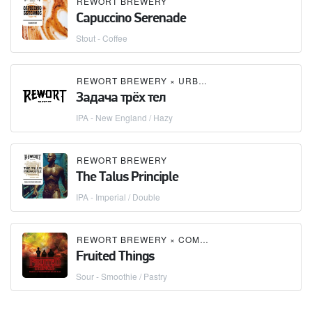
REWORT BREWERY
Capuccino Serenade
Stout - Coffee
REWORT BREWERY
×
URBREW / URBRÄU (优布劳)
Задача трёх тел
IPA - New England / Hazy
REWORT BREWERY
The Talus Principle
IPA - Imperial / Double
REWORT BREWERY
×
COMA BREWERY
×
CRAFT R
Fruited Things
Sour - Smoothie / Pastry