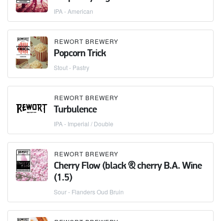
IPA - American
REWORT BREWERY
Popcorn Trick
Stout - Pastry
REWORT BREWERY
Turbulence
IPA - Imperial / Double
REWORT BREWERY
Cherry Flow (black & cherry B.A. Wine
(1.5)
Sour - Flanders Oud Bruin