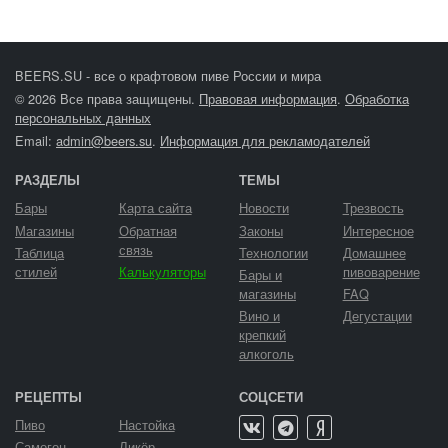
BEERS.SU - все о крафтовом пиве России и мира
© 2026 Все права защищены.
Правовая информация
.
Обработка
персональных данных
Email:
admin@beers.su
.
Информация для рекламодателей
РАЗДЕЛЫ
ТЕМЫ
Бары
Карта сайта
Новости
Трезвость
Магазины
Обратная
Законы
Интересное
связь
Таблица
Технологии
Домашнее
стилей
Калькуляторы
пивоварение
Бары и
магазины
FAQ
Вино и
Дегустации
крепкий
алкоголь
РЕЦЕПТЫ
СОЦСЕТИ
Пиво
Настойка
Самогон
Ликёр