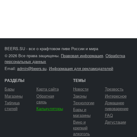
BEERS.SU - все о крафтовом пиве России и мира
© 2026 Все права защищены.
Правовая информация
.
Обработка
персональных данных
Email:
admin@beers.su
.
Информация для рекламодателей
РАЗДЕЛЫ
ТЕМЫ
Бары
Карта сайта
Новости
Трезвость
Магазины
Обратная
Законы
Интересное
связь
Таблица
Технологии
Домашнее
стилей
Калькуляторы
пивоварение
Бары и
магазины
FAQ
Вино и
Дегустации
крепкий
алкоголь