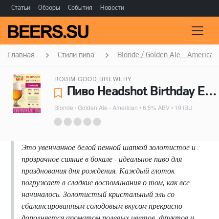
Статьи
Обзоры
События
Новости
Главная
Стили пива
Blonde / Golden Ale - American
ROBIM GOOD BREWERY
Пиво Headshot Birthday Ed. - Robim Good Brewery
Blonde / Golden Ale - American
• 6.5% ABV • 19 IBU
Это увенчанное белой пенной шапкой золотистое и
прозрачное сияние в бокале - идеальное пиво для
празднования дня рождения. Каждый глоток
погружает в сладкие воспоминания о том, как все
начиналось. Золотистый кристальный эль со
сбалансированным солодовым вкусом прекрасно
дополняется ароматом полевых цветов, фруктов и