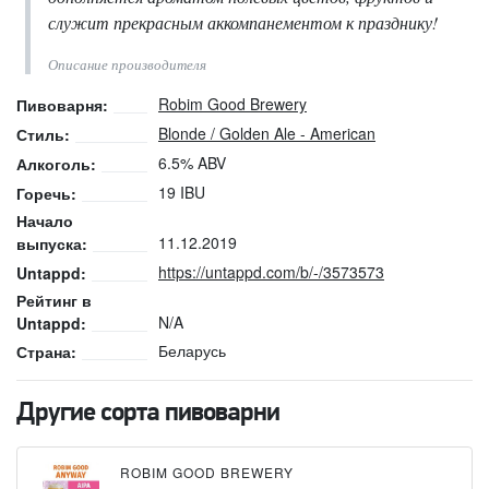
служит прекрасным аккомпанементом к празднику!
Описание производителя
Robim Good Brewery
Пивоварня:
Blonde / Golden Ale - American
Стиль:
6.5% ABV
Алкоголь:
19 IBU
Горечь:
Начало
11.12.2019
выпуска:
https://untappd.com/b/-/3573573
Untappd:
Рейтинг в
N/A
Untappd:
Беларусь
Страна:
Другие сорта пивоварни
ROBIM GOOD BREWERY