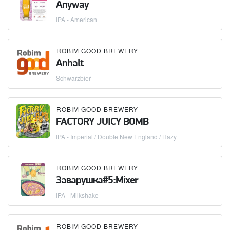
Anyway
IPA - American
ROBIM GOOD BREWERY
Anhalt
Schwarzbier
ROBIM GOOD BREWERY
FACTORY JUICY BOMB
IPA - Imperial / Double New England / Hazy
ROBIM GOOD BREWERY
Заварушка#5:Mixer
IPA - Milkshake
ROBIM GOOD BREWERY