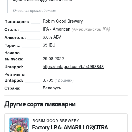
Описание производителя
Robim Good Brewery
Пивоварня:
IPA - American
(Американский IPA)
Стиль:
6.6% ABV
Алкоголь:
65 IBU
Горечь:
Начало
29.08.2022
выпуска:
https://untappd.com/b/-/4998843
Untappd:
Рейтинг в
3.705
Untappd:
(42 оценки)
Беларусь
Страна:
Другие сорта пивоварни
ROBIM GOOD BREWERY
Factory I.P.A: AMARILLO&CITRA