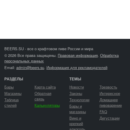
BEERS.SU - все о крафтовом пиве России и мира
© 2026 Все права защищены.
Правовая информация
.
Обработка
персональных данных
Email:
admin@beers.su
.
Информация для рекламодателей
РАЗДЕЛЫ
ТЕМЫ
Бары
Карта сайта
Новости
Трезвость
Магазины
Обратная
Законы
Интересное
связь
Таблица
Технологии
Домашнее
стилей
Калькуляторы
пивоварение
Бары и
магазины
FAQ
Вино и
Дегустации
крепкий
алкоголь