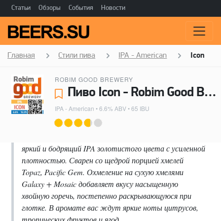
Статьи
Обзоры
События
Новости
Главная
Стили пива
IPA - American
Icon
ROBIM GOOD BREWERY
Пиво Icon - Robim Good Brewery
IPA - American
• 6.6% ABV • 65 IBU
яркий и бодрящий IPA золотистого цвета с усиленной
плотностью. Сварен со щедрой порцией хмелей
Topaz, Pacific Gem. Охмеление на сухую хмелями
Galaxy + Mosaic добавляет вкусу насыщенную
хвойную горечь, постепенно раскрывающуюся при
глотке. В аромате вас ждут яркие ноты цитрусов,
тропических фруктов и ягод.