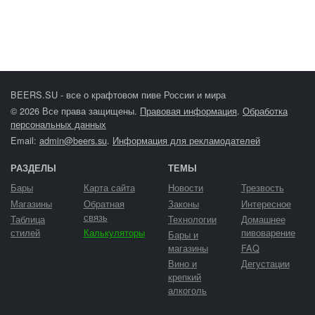
BEERS.SU - все о крафтовом пиве России и мира
© 2026 Все права защищены.
Правовая информация
.
Обработка
персональных данных
Email:
admin@beers.su
.
Информация для рекламодателей
РАЗДЕЛЫ
ТЕМЫ
Бары
Карта сайта
Новости
Трезвость
Магазины
Обратная
Законы
Интересное
связь
Таблица
Технологии
Домашнее
стилей
Калькуляторы
пивоварение
Бары и
магазины
FAQ
Вино и
Дегустации
крепкий
алкоголь