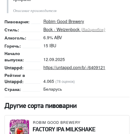
Описание производителя
Robim Good Brewery
Пивоварня:
Bock - Weizenbock
(Вайценбок)
Стиль:
6.9% ABV
Алкоголь:
15 IBU
Горечь:
Начало
12.09.2025
выпуска:
https://untappd.com/b/-/6409121
Untappd:
Рейтинг в
4.065
Untappd:
(78 оценок)
Беларусь
Страна:
Другие сорта пивоварни
ROBIM GOOD BREWERY
FACTORY IPA MILKSHAKE