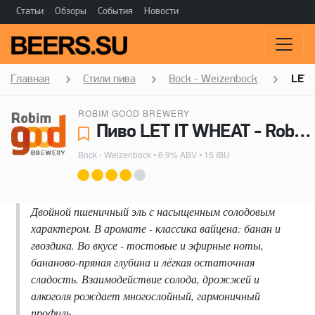
Статьи
Обзоры
События
Новости
Главная
Стили пива
Bock - Weizenbock
LET 
ROBIM GOOD BREWERY
Пиво LET IT WHEAT - Robim Good Brewery
Bock - Weizenbock
• 6.9% ABV • 15 IBU
Двойной пшеничный эль с насыщенным солодовым
характером. В аромате - классика вайцена: банан и
гвоздика. Во вкусе - тостовые и эфирные ноты,
бананово-пряная глубина и лёгкая остаточная
сладость. Взаимодействие солода, дрожжей и
алкоголя рождает многослойный, гармоничный
профиль.