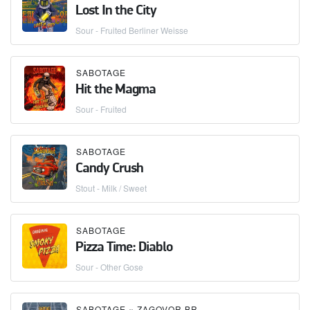
Lost In the City
Sour - Fruited Berliner Weisse
SABOTAGE
Hit the Magma
Sour - Fruited
SABOTAGE
Candy Crush
Stout - Milk / Sweet
SABOTAGE
Pizza Time: Diablo
Sour - Other Gose
SABOTAGE
×
ZAGOVOR BREWERY