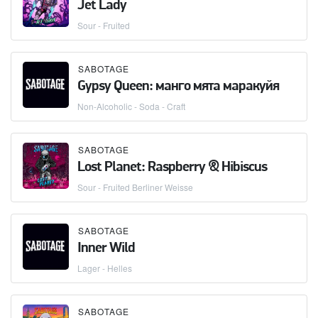
Jet Lady
Sour - Fruited
SABOTAGE
Gypsy Queen: манго мята маракуйя
Non-Alcoholic - Soda - Craft
SABOTAGE
Lost Planet: Raspberry & Hibiscus
Sour - Fruited Berliner Weisse
SABOTAGE
Inner Wild
Lager - Helles
SABOTAGE