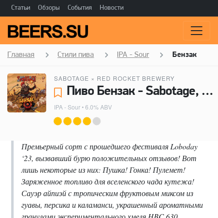
Статьи
Обзоры
События
Новости
Главная
Стили пива
IPA - Sour
Бензак
SABOTAGE
×
RED ROCKET BREWERY
Пиво Бензак - Sabotage, Red Rocket Brewery
IPA - Sour
• 6.0% ABV
Премьерный сорт с прошедшего фестиваля Loboday
‘23, вызвавший бурю положительных отзывов! Вот
лишь некоторые из них: Пушка! Гонка! Пулемет!
Заряженное топливо для вселенского чада кутежа!
Сауэр айпиэй с тропическим фруктовым миксом из
гуавы, персика и каламанси, украшенный ароматными
гранулами экспериментального хмеля HBC 630.