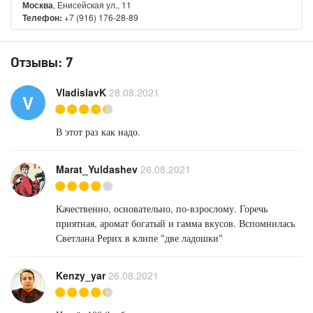
Москва
, Енисейская ул., 11
Телефон:
+7 (916) 176-28-89
Отзывы:
7
VladislavK
28.08.2021
V
В этот раз как надо.
Marat_Yuldashev
26.08.2021
Качественно, основательно, по-взрослому. Горечь
приятная, аромат богатый и гамма вкусов. Вспомнилась
Светлана Рерих в клипе "две ладошки"
Kenzy_yar
26.08.2021