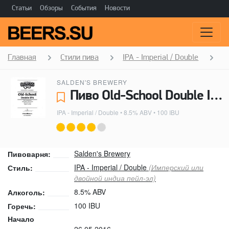
Статьи
Обзоры
События
Новости
Главная
Стили пива
IPA - Imperial / Double
O
SALDEN'S BREWERY
Пиво Old-School Double IPA - Salden's Brewery
IPA - Imperial / Double
• 8.5% ABV • 100 IBU
Salden's Brewery
Пивоварня:
IPA - Imperial / Double
(Имперский или
Стиль:
двойной индиа пейл-эл)
8.5% ABV
Алкоголь:
100 IBU
Горечь:
Начало
26.05.2016