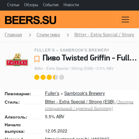
Статьи
Обзоры
События
Новости
Главная
Стили пива
Bitter - Extra Special / Strong 
FULLER’S
×
SAMBROOK'S BREWERY
Пиво Twisted Griffin - Fuller’s, Sambrook's Brewery
Bitter - Extra Special / Strong (ESB)
• 5.5% ABV
Fuller’s
×
Sambrook's Brewery
Пивоварни:
Bitter - Extra Special / Strong (ESB)
(Экстра
Стиль:
специальный / крепкий биттер)
5.5% ABV
Алкоголь:
Начало
12.05.2022
выпуска:
https://untappd.com/b/-/4837937