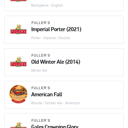
Barleywine - English
FULLER’S
Imperial Porter (2021)
Porter - Imperial / Double
FULLER’S
Old Winter Ale (2014)
Winter Ale
FULLER’S
American Fall
Blonde / Golden Ale - American
FULLER’S
Gales Crowning Glory