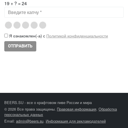
19 + ? = 24
Я ознакомлен(-а) с
Политикой конфиденциальности
BEERS.SU - все о крафтовом пиве России и мира
© 2026 Все права защищены.
Правовая информация
.
Обработка
персональных данных
Email:
admin@beers.su
.
Информация для рекламодателей