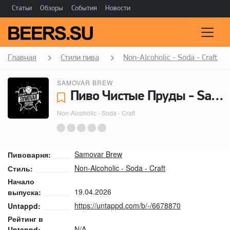
Статьи
Обзоры
События
Новости
Главная
Стили пива
Non-Alcoholic - Soda - Craft
SAMOVAR BREW
Пиво Чистые Пруды - Samovar Brew
Non-Alcoholic - Soda - Craft
Samovar Brew
Пивоварня:
Non-Alcoholic - Soda - Craft
Стиль:
Начало
19.04.2026
выпуска:
https://untappd.com/b/-/6678870
Untappd:
Рейтинг в
N/A
Untappd: