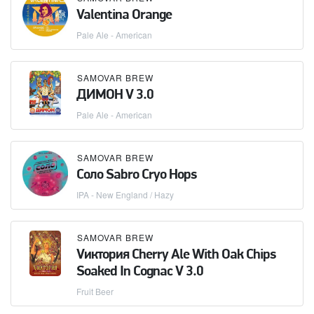
Valentina Orange
Pale Ale - American
SAMOVAR BREW
ДИМОН V 3.0
Pale Ale - American
SAMOVAR BREW
Соло Sabro Cryo Hops
IPA - New England / Hazy
SAMOVAR BREW
Vиктория Cherry Ale With Oak Chips
Soaked In Cognac V 3.0
Fruit Beer