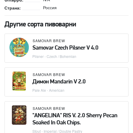
Россия
Страна:
Другие сорта пивоварни
SAMOVAR BREW
Samovar Czech Pilsner V 4.0
Pilsner - Czech / Bohemian
SAMOVAR BREW
Димон Mandarin V 2.0
Pale Ale - American
SAMOVAR BREW
"ANGELINA" RIS V. 2.0 Sherry Pecan
Soaked In Oak Chips.
Stout - Imperial / Double Pastry