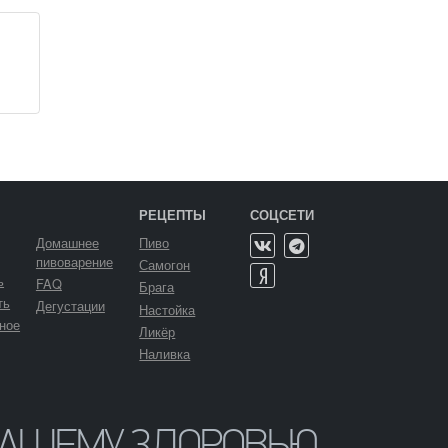
×
SAMOVAR BREW
РЕЦЕПТЫ
СОЦСЕТИ
Домашнее
Пиво
пивоварение
Самогон
ь
FAQ
Брага
ть
Дегустации
Настойка
ное
Ликёр
Наливка