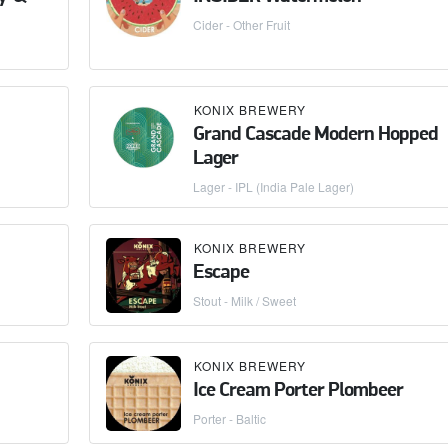
Cider - Other Fruit
KONIX BREWERY
Grand Cascade Modern Hopped
Lager
Lager - IPL (India Pale Lager)
KONIX BREWERY
Escape
Stout - Milk / Sweet
KONIX BREWERY
Ice Cream Porter Plombeer
Porter - Baltic