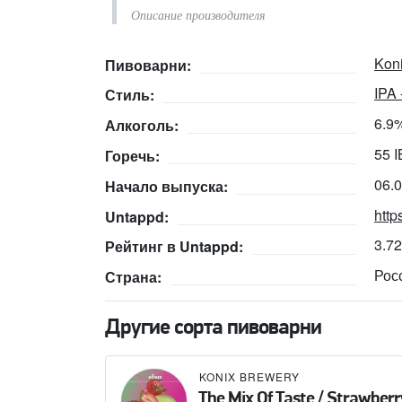
Описание производителя
Kon
Пивоварни:
IPA
Стиль:
6.9
Алкоголь:
55 
Горечь:
06.
Начало выпуска:
http
Untappd:
3.7
Рейтинг в Untappd:
Рос
Страна:
Другие сорта пивоварни
KONIX BREWERY
The Mix Of Taste / Strawber