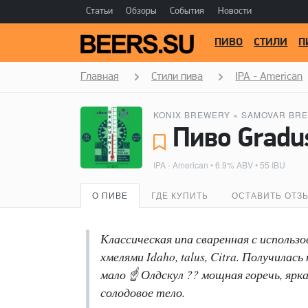
Статьи
Обзоры
События
Новости
ПИВО
СТИЛИ
П
Главная
Стили пива
IPA - American
KONIX BREWERY
×
SAMOVAR BR
Пиво Gradu
IPA - American
• 6.9% ABV • 55 IBU
О ПИВЕ
ГДЕ КУПИТЬ
ОСТАВИТЬ ОТЗ
Классическая ипа сваренная с использ
хмелями Idaho, talus, Citra. Получилас
мало ☝️ Олдскул ?? мощная горечь, яр
солодовое тело.