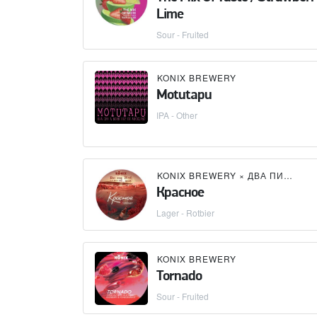
Lime
Sour - Fruited
KONIX BREWERY
Motutapu
IPA - Other
KONIX BREWERY
×
ДВА ПИВА, ПЖЛСТ!
Красное
Lager - Rotbier
KONIX BREWERY
Tornado
Sour - Fruited