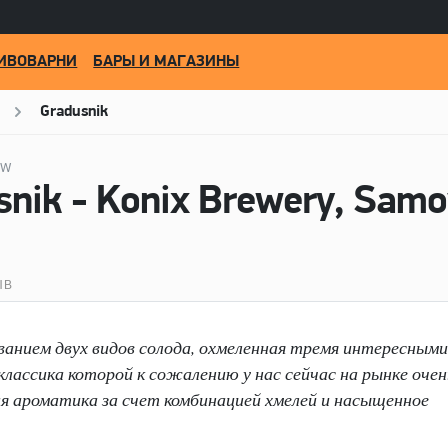
ИВОВАРНИ
БАРЫ И МАГАЗИНЫ
Gradusnik
EW
snik - Konix Brewery, Sam
ЫВ
ованием двух видов солода, охмеленная тремя интересными
ь классика которой к сожалению у нас сейчас на рынке очен
кая ароматика за счет комбинацией хмелей и насыщенное