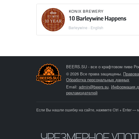
KONIX BREWERY
10 Barleywine Happens
Barleywine - English
BEERS.SU - все о крафтовом пиве Ро
© 2026 Все права защищены.
Правова
Обработка персональных данных
Email:
admin@beers.su
.
Информация д
рекламодателей
Если Вы нашли ошибку на сайте, нажмите Ctrl + Enter — 