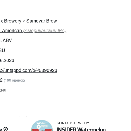
ix Brewery
×
Samovar Brew
 - American
(Американский IPA)
% ABV
IBU
06.2023
s://untappd.com/b/-/5390923
22
(190 оценок)
сия
KONIX BREWERY
ry &
INSIDER Watermelon