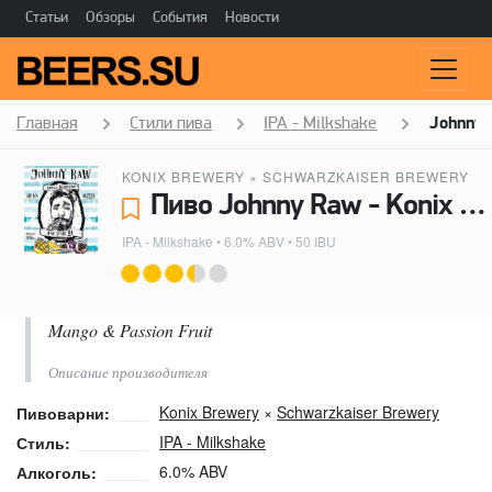
Статьи
Обзоры
События
Новости
Главная
Стили пива
IPA - Milkshake
Johnny
KONIX BREWERY
×
SCHWARZKAISER BREWERY
Пиво Johnny Raw - Konix Brewery, Schwarzkaiser Brewery
IPA - Milkshake
• 6.0% ABV • 50 IBU
Mango & Passion Fruit
Описание производителя
Konix Brewery
×
Schwarzkaiser Brewery
Пивоварни:
IPA - Milkshake
Стиль:
6.0% ABV
Алкоголь: