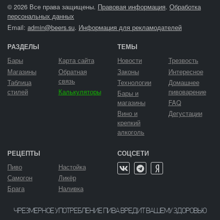
© 2026 Все права защищены.
Правовая информация
.
Обработка
персональных данных
Email:
admin@beers.su
.
Информация для рекламодателей
РАЗДЕЛЫ
ТЕМЫ
Бары
Карта сайта
Новости
Трезвость
Магазины
Обратная
Законы
Интересное
связь
Таблица
Технологии
Домашнее
стилей
Калькуляторы
пивоварение
Бары и
магазины
FAQ
Вино и
Дегустации
крепкий
алкоголь
РЕЦЕПТЫ
СОЦСЕТИ
Пиво
Настойка
Самогон
Ликёр
Брага
Наливка
ЧРЕЗМЕРНОЕ УПОТРЕБЛЕНИЕ ПИВА ВРЕДИТ ВАШЕМУ ЗДОРОВЬЮ