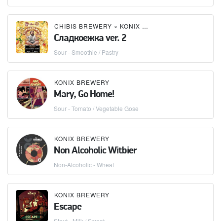
CHIBIS BREWERY
×
KONIX BREWERY
×
SAMOVAR 
Сладкоежка ver. 2
Sour - Smoothie / Pastry
KONIX BREWERY
Mary, Go Home!
Sour - Tomato / Vegetable Gose
KONIX BREWERY
Non Alcoholic Witbier
Non-Alcoholic - Wheat
KONIX BREWERY
Escape
Stout - Milk / Sweet