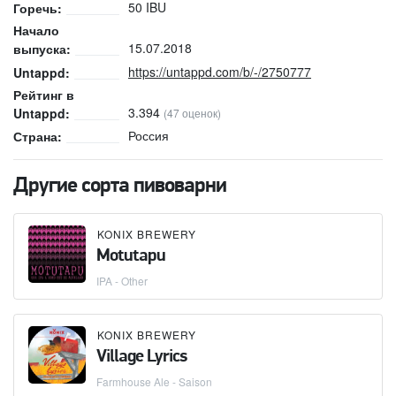
50 IBU
Горечь:
Начало
15.07.2018
выпуска:
https://untappd.com/b/-/2750777
Untappd:
Рейтинг в
3.394
Untappd:
(47 оценок)
Россия
Страна:
Другие сорта пивоварни
KONIX BREWERY
Motutapu
IPA - Other
KONIX BREWERY
Village Lyrics
Farmhouse Ale - Saison