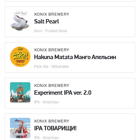
KONIX BREWERY
Salt Pearl
Sour - Fruited Gose
KONIX BREWERY
Hakuna Matata Манго Апельсин
Pale Ale - Milkshake
KONIX BREWERY
Experiment IPA ver. 2.0
IPA - American
KONIX BREWERY
IPA ТОВАРИЩИ!
IPA - American