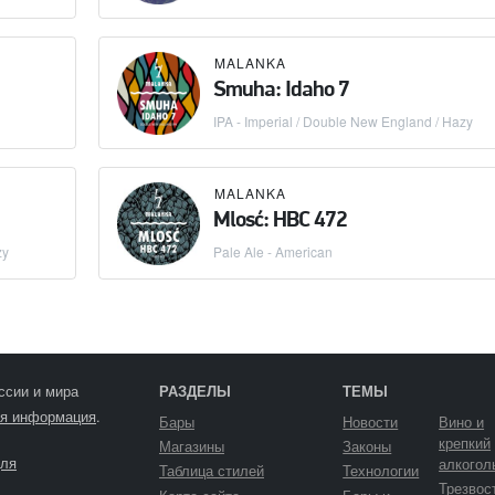
MALANKA
Smuha: Idaho 7
IPA - Imperial / Double New England / Hazy
MALANKA
Mlosć: HBC 472
zy
Pale Ale - American
ссии и мира
РАЗДЕЛЫ
ТЕМЫ
я информация
.
Бары
Новости
Вино и
крепкий
Магазины
Законы
ля
алкогол
Таблица стилей
Технологии
Трезвос