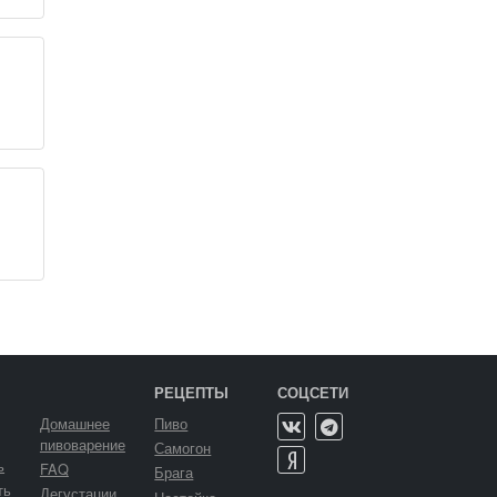
РЕЦЕПТЫ
СОЦСЕТИ
Домашнее
Пиво
пивоварение
Самогон
ь
FAQ
Брага
ть
Дегустации