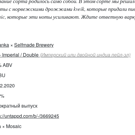
вание сорта родилось само собой. В этом сорте мы решил
оты с норвежскими дрожжами kveik, которые придали пи
saic, которые эти ноты усиливают. Ждите ответную варк
anka
×
Selfmade Brewery
- Imperial / Double
(Имперский или двойной индиа пейл-эл)
% ABV
IBU
02.2020
0%
ократный выпуск
s://untappd.com/b/-/3669245
a × Mosaic