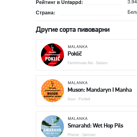
3.9
Рейтинг в Untappd:
Бел
Страна:
Другие сорта пивоварни
MALANKA
Poklič
Farmhouse Ale - Saison
MALANKA
Muson: Mandaryn I Manha
Sour - Fruited
MALANKA
Smarahd: Wet Hop Pils
Pilsner - German