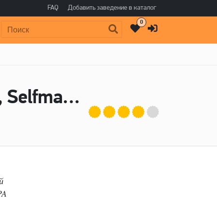
FAQ
Добавить заведение в каталог
0
Поиск:
Пиво Thunder And Lightning - Malanka, Selfmade Brewery
й
PA