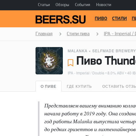
Статьи
Обзоры
События
Новости
ПИВО
СТИЛИ
П
Главная
Стили пива
IPA - Imperial /
MALANKA
×
SELFMADE BREWERY
IPA - Imperial / Double
• 8.0% ABV • 40 I
О ПИВЕ
ГДЕ КУПИТЬ
ОСТАВИТЬ ОТЗ
Представляем вашему вниманию коллаб
начала работу в 2019 году. Она созда
год работы Malanka выпустила четыре
до редких гризеттов и лихтенхайнеров.