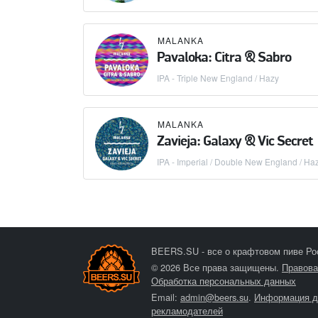
MALANKA
Pavaloka: Citra & Sabro
IPA - Triple New England / Hazy
MALANKA
Zavieja: Galaxy & Vic Secret
IPA - Imperial / Double New England / Ha
BEERS.SU - все о крафтовом пиве Ро
© 2026 Все права защищены.
Правова
Обработка персональных данных
Email:
admin@beers.su
.
Информация д
рекламодателей