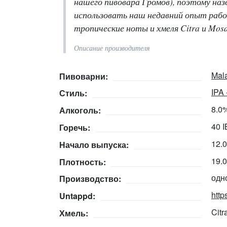
нашего пивовара Громов), поэтому наз
использовать наш недавний опыт раб
тропические ноты и хмеля Citra и Mo
Описание производителя
Mal
Пивоварни:
IPA 
Стиль:
8.0
Алкоголь:
40 
Горечь:
12.
Начало выпуска:
19.
Плотность:
одн
Производство:
http
Untappd:
Citr
Хмель: