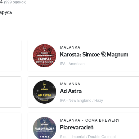
44
(999 оценок)
арусь
MALANKA
Karosta: Simcoe & Magnum
IPA - American
MALANKA
Ad Astra
IPA - New England / Hazy
MALANKA
×
COMA BREWERY
Piarevaracień
Stout - Imperial / Double Oatmeal