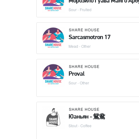
Морозило Гуава Манго Арб
Sour - Fruited
SHARE HOUSE
Sarcasmotron 17
Mead - Other
SHARE HOUSE
Proval
Sour - Other
SHARE HOUSE
Юаньян - 鴛鴦
Stout - Coffee