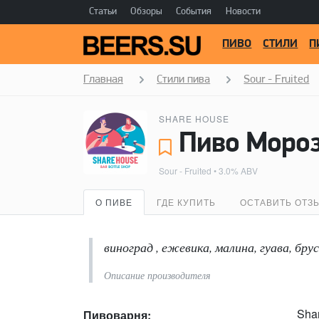
Статьи
Обзоры
События
Новости
ПИВО
СТИЛИ
П
Главная
Стили пива
Sour - Fruited
SHARE HOUSE
Пиво Мороз
Sour - Fruited
• 3.0% ABV
О ПИВЕ
ГДЕ КУПИТЬ
ОСТАВИТЬ ОТЗ
виноград , ежевика, малина, гуава, бру
Описание производителя
Sha
Пивоварня: