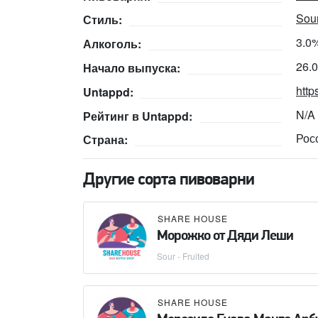
Sour
Стиль:
3.0
Алкоголь:
26.
Начало выпуска:
http
Untappd:
N/A
Рейтинг в Untappd:
Рос
Страна:
Другие сорта пивоварни
SHARE HOUSE
Морожко от Дяди Леши
Sour - Fruited
SHARE HOUSE