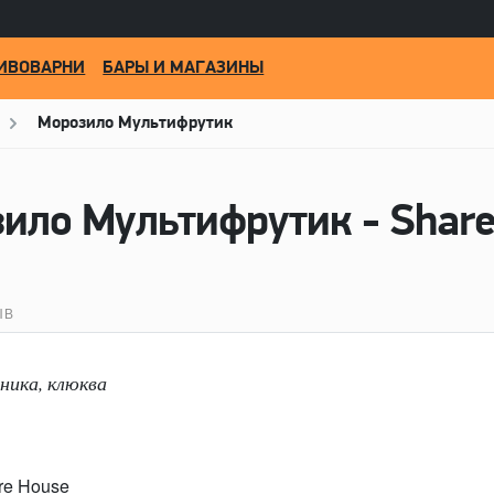
ИВОВАРНИ
БАРЫ И МАГАЗИНЫ
Морозило Мультифрутик
ило Мультифрутик - Share
ЫВ
сника, клюква
re House