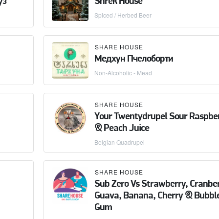
уз
Shrek House
Spiced / Herbed Beer
SHARE HOUSE
Медхун Пчелоборти
Non-Alcoholic - Mead
SHARE HOUSE
Your Twentydrupel Sour Raspbe
& Peach Juice
Belgian Quadrupel
SHARE HOUSE
Sub Zero Vs Strawberry, Cranber
Guava, Banana, Cherry & Bubbl
Gum