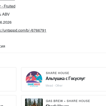
 - Fruited
% ABV
06.2026
s://untappd.com/b/-/6766791
сия
SHARE HOUSE
Альтушка с Госуслуг
Mead - Other
GAS BREW
×
SHARE HOUSE