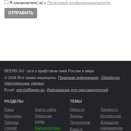
Я ознакомлен(-а) с
Политикой конфиденциальности
BEERS.SU - все о крафтовом пиве России и мира
© 2026 Все права защищены.
Правовая информация
.
Обработка
персональных данных
Email:
admin@beers.su
.
Информация для рекламодателей
РАЗДЕЛЫ
ТЕМЫ
Бары
Карта сайта
Новости
Трезвость
Магазины
Обратная
Законы
Интересное
связь
Таблица
Технологии
Домашнее
стилей
Калькуляторы
пивоварение
Бары и