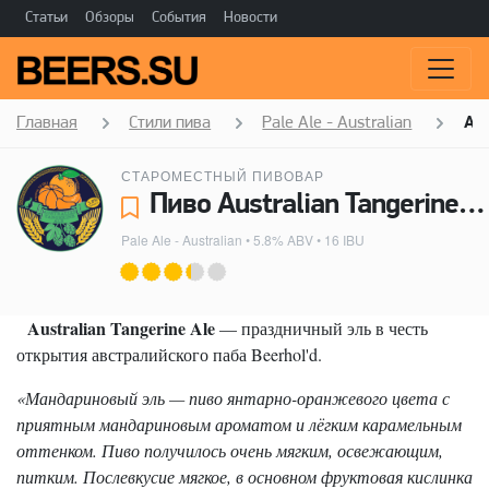
Статьи
Обзоры
События
Новости
Главная
Стили пива
Pale Ale - Australian
Aus
СТАРОМЕСТНЫЙ ПИВОВАР
Пиво Australian Tangerine Ale - Староместный пивовар
Pale Ale - Australian
• 5.8% ABV • 16 IBU
Australian Tangerine Ale
— праздничный эль в честь
открытия австралийского паба Beerhol'd.
«Мандариновый эль — пиво янтарно-оранжевого цвета с
приятным мандариновым ароматом и лёгким карамельным
оттенком. Пиво получилось очень мягким, освежающим,
питким. Послевкусие мягкое, в основном фруктовая кислинка