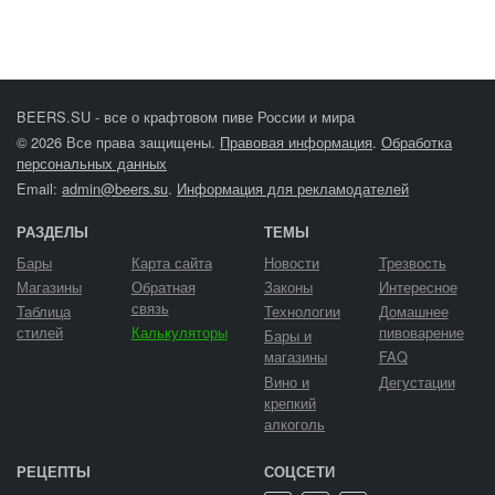
BEERS.SU - все о крафтовом пиве России и мира
© 2026 Все права защищены.
Правовая информация
.
Обработка
персональных данных
Email:
admin@beers.su
.
Информация для рекламодателей
РАЗДЕЛЫ
ТЕМЫ
Бары
Карта сайта
Новости
Трезвость
Магазины
Обратная
Законы
Интересное
связь
Таблица
Технологии
Домашнее
стилей
Калькуляторы
пивоварение
Бары и
магазины
FAQ
Вино и
Дегустации
крепкий
алкоголь
РЕЦЕПТЫ
СОЦСЕТИ