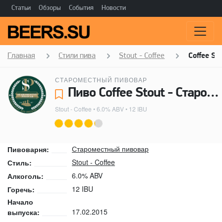
Статьи
Обзоры
События
Новости
Главная
Стили пива
Stout - Coffee
Coffee St
СТАРОМЕСТНЫЙ ПИВОВАР
Пиво Coffee Stout - Староместный пивовар
Stout - Coffee
• 6.0% ABV • 12 IBU
Староместный пивовар
Пивоварня:
Stout - Coffee
Стиль:
6.0% ABV
Алкоголь:
12 IBU
Горечь:
Начало
17.02.2015
выпуска: