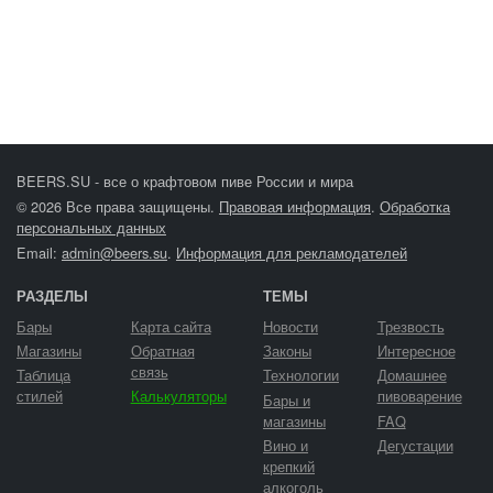
BEERS.SU - все о крафтовом пиве России и мира
© 2026 Все права защищены.
Правовая информация
.
Обработка
персональных данных
Email:
admin@beers.su
.
Информация для рекламодателей
РАЗДЕЛЫ
ТЕМЫ
Бары
Карта сайта
Новости
Трезвость
Магазины
Обратная
Законы
Интересное
связь
Таблица
Технологии
Домашнее
стилей
Калькуляторы
пивоварение
Бары и
магазины
FAQ
Вино и
Дегустации
крепкий
алкоголь