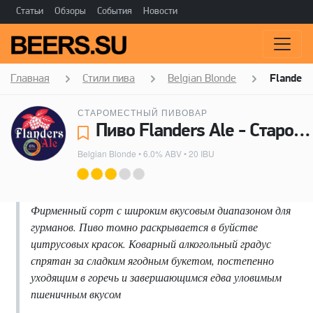
Статьи
Обзоры
События
Новости
Главная
Стили пива
Belgian Blonde
Flanders
СТАРОМЕСТНЫЙ ПИВОВАР
Пиво Flanders Ale - Староместный пивовар
Belgian Blonde
• 6.0% ABV • 20 IBU
Фирменный сорт с широким вкусовым диапазоном для
гурманов. Пиво томно раскрывается в буйстве
цитрусовых красок. Коварный алкогольный градус
спрятан за сладким ягодным букетом, постепенно
уходящим в горечь и завершающимся едва уловимым
пшеничным вкусом