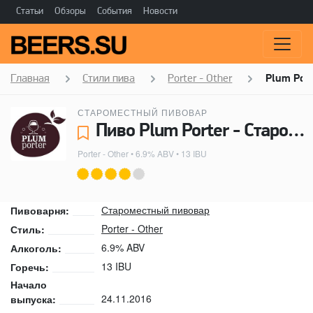
Статьи
Обзоры
События
Новости
Главная
Стили пива
Porter - Other
Plum Port
СТАРОМЕСТНЫЙ ПИВОВАР
Пиво Plum Porter - Староместный пивовар
Porter - Other
• 6.9% ABV • 13 IBU
Староместный пивовар
Пивоварня:
Porter - Other
Стиль:
6.9% ABV
Алкоголь:
13 IBU
Горечь:
Начало
24.11.2016
выпуска: