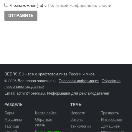
Я ознакомлен(-а) с
Политикой конфиденциальности
BEERS.SU - все о крафтовом пиве России и мира
© 2026 Все права защищены.
Правовая информация
.
Обработка
персональных данных
Email:
admin@beers.su
.
Информация для рекламодателей
РАЗДЕЛЫ
ТЕМЫ
Бары
Карта сайта
Новости
Трезвость
Магазины
Обратная
Законы
Интересное
связь
Таблица
Технологии
Домашнее
стилей
Калькуляторы
пивоварение