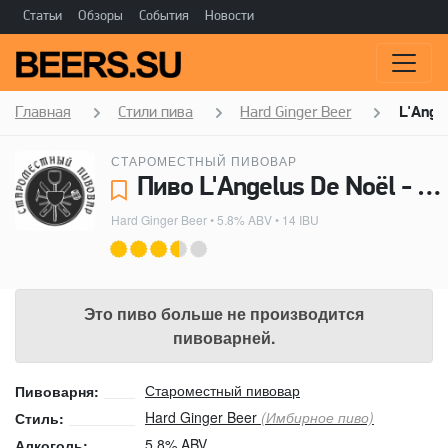
Статьи
Обзоры
События
Новости
Главная
Стили пива
Hard Ginger Beer
L'Ange
СТАРОМЕСТНЫЙ ПИВОВАР
Пиво L'Angelus De Noël - Староместный пивовар
Hard Ginger Beer
• 5.8% ABV • 14 IBU
Это пиво больше не производится
пивоварней.
Староместный пивовар
Пивоварня:
Hard Ginger Beer
(Имбирное пиво)
Стиль:
5.8% ABV
Алкоголь: