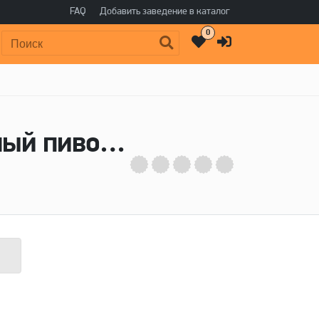
FAQ
Добавить заведение в каталог
0
Поиск:
Пиво Oktoberfest Osoboe - Староместный пивовар