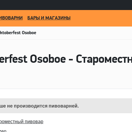
ИВОВАРНИ
БАРЫ И МАГАЗИНЫ
ktoberfest Osoboe
ше не производится пивоварней.
роместный пивовар
zen