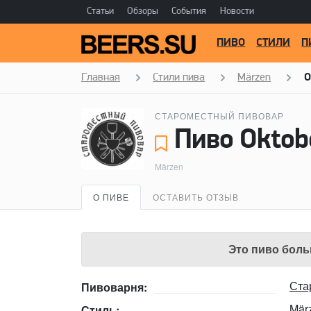
Статьи
Обзоры
События
Новости
ПИВО
СТИЛИ
П
Главная
Стили пива
Märzen
O
СТАРОМЕСТНЫЙ ПИВОВАР
Märzen
О ПИВЕ
ОСТАВИТЬ ОТЗЫВ
Это пиво боль
Ста
Пивоварня:
Mär
Стиль: