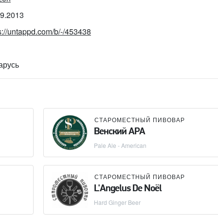
09.2013
s://untappd.com/b/-/453438
арусь
СТАРОМЕСТНЫЙ ПИВОВАР
Венский APA
Pale Ale - American
СТАРОМЕСТНЫЙ ПИВОВАР
L'Angelus De Noël
Hard Ginger Beer