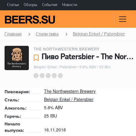
Статьи
Обзоры
События
Новости
Главная
Стили пива
Belgian Enkel / Patersbier
THE NORTHWESTERN BREWERY
Пиво Patersbier - The Northwestern Brewery
Belgian Enkel / Patersbier
• 5.8% ABV • 25 IBU
The Northwestern Brewery
Пивоварня:
Belgian Enkel / Patersbier
Стиль:
5.8% ABV
Алкоголь:
25 IBU
Горечь:
Начало
16.11.2018
выпуска: