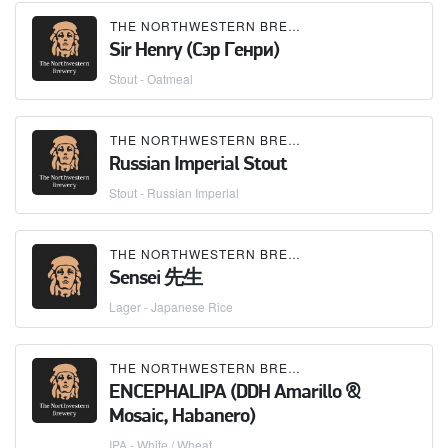
THE NORTHWESTERN BREWERY
Sir Henry (Сэр Генри)
Stout - Oatmeal
THE NORTHWESTERN BREWERY
Russian Imperial Stout
Stout - Russian Imperial
THE NORTHWESTERN BREWERY
Sensei 先生
Lager - Japanese Rice
THE NORTHWESTERN BREWERY
×
KORELA
ENCEPHALIPA (DDH Amarillo &
Mosaic, Habanero)
IPA - White / Wheat