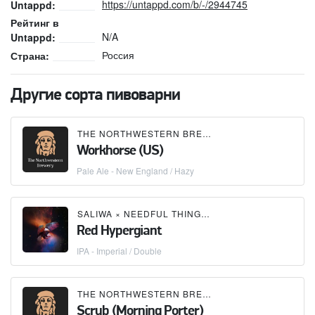
https://untappd.com/b/-/2944745
Untappd:
Рейтинг в
N/A
Untappd:
Россия
Страна:
Другие сорта пивоварни
THE NORTHWESTERN BREWERY
Workhorse (US)
Pale Ale - New England / Hazy
SALIWA
×
NEEDFUL THINGS
×
BOLD BREWING CO
Red Hypergiant
IPA - Imperial / Double
THE NORTHWESTERN BREWERY
Scrub (Morning Porter)