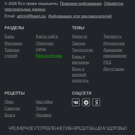
© 2026 Все права защищены.
Правовая информация
.
Обработка
персональных данных
Email:
admin@beers.su
.
Информация для рекламодателей
РАЗДЕЛЫ
ТЕМЫ
Бары
Карта сайта
Новости
Трезвость
Магазины
Обратная
Законы
Интересное
связь
Таблица
Технологии
Домашнее
стилей
Калькуляторы
пивоварение
Бары и
магазины
FAQ
Вино и
Дегустации
крепкий
алкоголь
РЕЦЕПТЫ
СОЦСЕТИ
Пиво
Настойка
Самогон
Ликёр
Брага
Наливка
ЧРЕЗМЕРНОЕ УПОТРЕБЛЕНИЕ ПИВА ВРЕДИТ ВАШЕМУ ЗДОРОВЬЮ