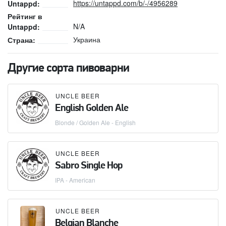
https://untappd.com/b/-/4956289
Untappd:
Рейтинг в
N/A
Untappd:
Украина
Страна:
Другие сорта пивоварни
UNCLE BEER
English Golden Ale
Blonde / Golden Ale - English
UNCLE BEER
Sabro Single Hop
IPA - American
UNCLE BEER
Belgian Blanche