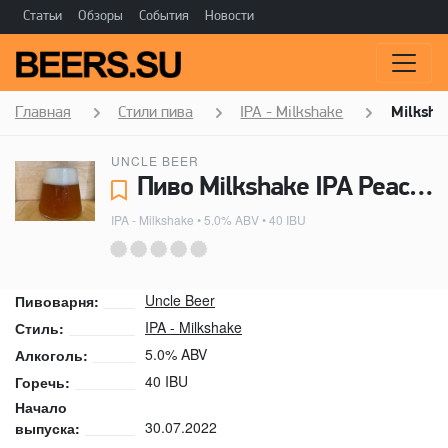
Статьи
Обзоры
События
Новости
Главная
Стили пива
IPA - Milkshake
Milksha
UNCLE BEER
Пиво Milkshake IPA Peach - Uncle Beer
IPA - Milkshake
• 5.0% ABV • 40 IBU
Uncle Beer
Пивоварня:
IPA - Milkshake
Стиль:
5.0% ABV
Алкоголь:
40 IBU
Горечь:
Начало
30.07.2022
выпуска: