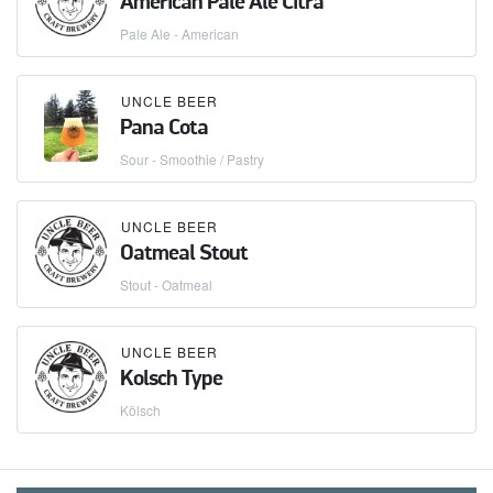
American Pale Ale Citra
Pale Ale - American
UNCLE BEER
Pana Cota
Sour - Smoothie / Pastry
UNCLE BEER
Oatmeal Stout
Stout - Oatmeal
UNCLE BEER
Kolsch Type
Kölsch