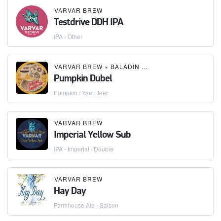
VARVAR BREW
Testdrive DDH IPA
IPA - Other
VARVAR BREW
×
BALADIN
×
GOODWINE
Pumpkin Dubel
Pumpkin / Yam Beer
VARVAR BREW
Imperial Yellow Sub
IPA - Imperial / Double
VARVAR BREW
Hay Day
Farmhouse Ale - Saison