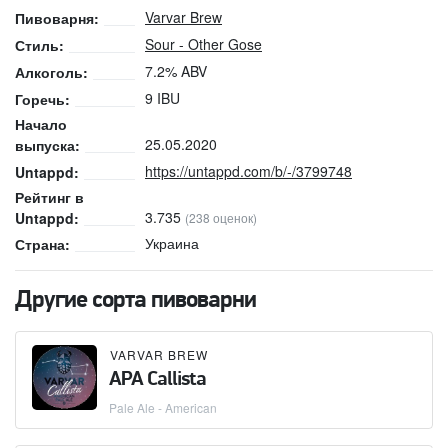
Varvar Brew
Пивоварня:
Sour - Other Gose
Стиль:
7.2% ABV
Алкоголь:
9 IBU
Горечь:
Начало
25.05.2020
выпуска:
https://untappd.com/b/-/3799748
Untappd:
Рейтинг в
3.735
Untappd:
(238 оценок)
Украина
Страна:
Другие сорта пивоварни
VARVAR BREW
APA Callista
Pale Ale - American