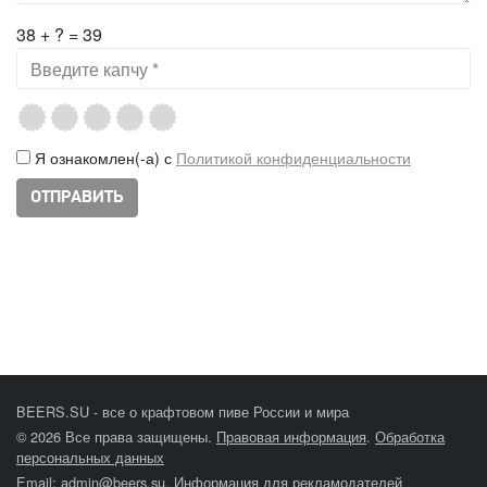
38 + ? = 39
Я ознакомлен(-а) с
Политикой конфиденциальности
BEERS.SU - все о крафтовом пиве России и мира
© 2026 Все права защищены.
Правовая информация
.
Обработка
персональных данных
Email:
admin@beers.su
.
Информация для рекламодателей