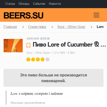
Статьи
Обзоры
События
Новости
Главная
Стили пива
Sour - Other Gose
Lore 
VARVAR BREW
Пиво Lore of Cucumber & Celery - Varvar Brew
Sour - Other Gose
• 7.2% ABV • 9 IBU
Это пиво больше не производится
пивоварней.
Lore з огірком, селерою і лаймом
Описание производителя