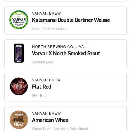
VARVAR BREW
Kalamansi Double Berliner Weisse
Sour - Berliner Weisse
NORTH BREWING CO.
×
VARVAR BREW
Varvar X North Smoked Stout
Smoked Beer
VARVAR BREW
Flat Red
IPA - Brut
VARVAR BREW
American Whea
Wheat Beer - American Pale Wheat