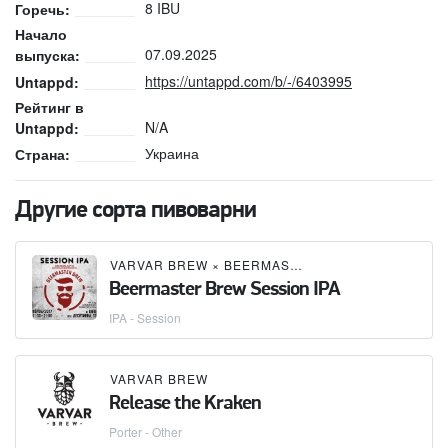
8 IBU
Горечь:
Начало
07.09.2025
выпуска:
https://untappd.com/b/-/6403995
Untappd:
Рейтинг в
N/A
Untappd:
Украина
Страна:
Другие сорта пивоварни
VARVAR BREW
×
BEERMASTER BREW
Beermaster Brew Session IPA
IPA - Session
VARVAR BREW
Release the Kraken
Porter - Other