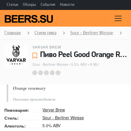
Статьи
Обзоры
События
Новости
Главная
Стили пива
Sour - Berliner Weisse
P
VARVAR BREW
Пиво Peel Good Orange Rosemary - Varvar Brew
Sour - Berliner Weisse
• 5.0% ABV • 8 IBU
Orange rosemary
Описание производителя
Varvar Brew
Пивоварня:
Sour - Berliner Weisse
Стиль:
5.0% ABV
Алкоголь: