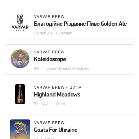
VARVAR BREW
Благодійне Різдвяне Пиво Golden Ale
Golden Ale - Ukrainian
VARVAR BREW
Kaleidoscope
IPA - Imperial / Double Milkshake
VARVAR BREW
×
ЦИПА
Highland Meadows
Barleywine - Other
VARVAR BREW
Goats For Ukraine
Sour - Other