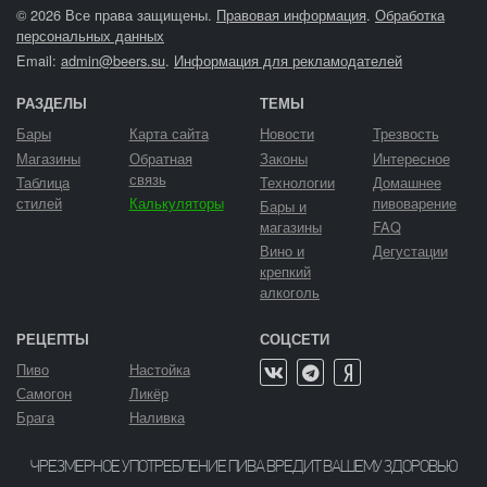
© 2026 Все права защищены.
Правовая информация
.
Обработка
персональных данных
Email:
admin@beers.su
.
Информация для рекламодателей
РАЗДЕЛЫ
ТЕМЫ
Бары
Карта сайта
Новости
Трезвость
Магазины
Обратная
Законы
Интересное
связь
Таблица
Технологии
Домашнее
стилей
Калькуляторы
пивоварение
Бары и
магазины
FAQ
Вино и
Дегустации
крепкий
алкоголь
РЕЦЕПТЫ
СОЦСЕТИ
Пиво
Настойка
Самогон
Ликёр
Брага
Наливка
ЧРЕЗМЕРНОЕ УПОТРЕБЛЕНИЕ ПИВА ВРЕДИТ ВАШЕМУ ЗДОРОВЬЮ