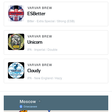
VARVAR BREW
ESBetter
Bitter - Extra Special / Strong (ESB)
VARVAR BREW
Unicorn
IPA - Imperial / Double
VARVAR BREW
Cloudy
IPA - New England / Hazy