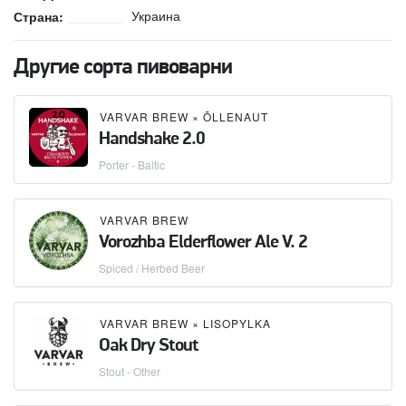
Украина
Страна:
Другие сорта пивоварни
VARVAR BREW
×
ÕLLENAUT
Handshake 2.0
Porter - Baltic
VARVAR BREW
Vorozhba Elderflower Ale V. 2
Spiced / Herbed Beer
VARVAR BREW
×
LISOPYLKA
Oak Dry Stout
Stout - Other