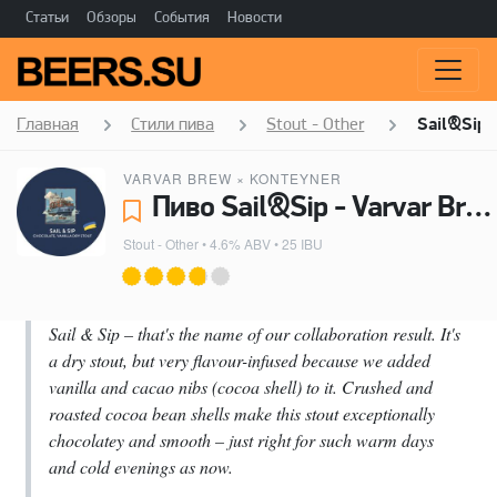
Статьи
Обзоры
События
Новости
Главная
Стили пива
Stout - Other
Sail&Sip
VARVAR BREW
×
KONTEYNER
Пиво Sail&Sip - Varvar Brew, Konteyner
Stout - Other
• 4.6% ABV • 25 IBU
Sail & Sip – that's the name of our collaboration result. It's
a dry stout, but very flavour-infused because we added
vanilla and cacao nibs (cocoa shell) to it. Crushed and
roasted cocoa bean shells make this stout exceptionally
chocolatey and smooth – just right for such warm days
and cold evenings as now.