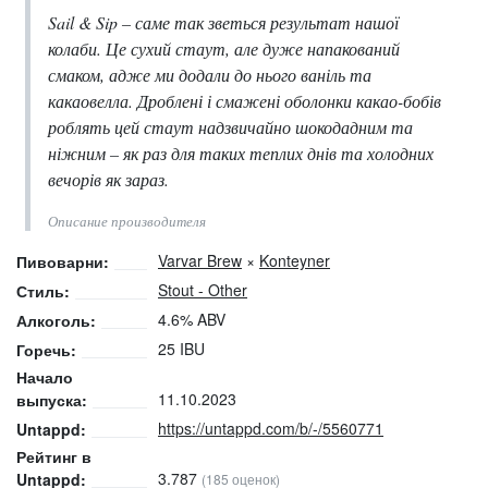
Sail & Sip – саме так зветься результат нашої
колаби. Це сухий стаут, але дуже напакований
смаком, адже ми додали до нього ваніль та
какаовелла. Дроблені і смажені оболонки какао-бобів
роблять цей стаут надзвичайно шокодадним та
ніжним – як раз для таких теплих днів та холодних
вечорів як зараз.
Описание производителя
Varvar Brew
×
Konteyner
Пивоварни:
Stout - Other
Стиль:
4.6% ABV
Алкоголь:
25 IBU
Горечь:
Начало
11.10.2023
выпуска:
https://untappd.com/b/-/5560771
Untappd:
Рейтинг в
3.787
Untappd:
(185 оценок)