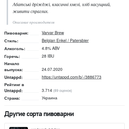
Абатські дріжджі, класичні хмелі, хліб насущний,
живити спраглих.
Описание производителя
Varvar Brew
Пивоварня:
Belgian Enkel / Patersbier
Стиль:
4.8% ABV
Алкоголь:
28 IBU
Горечь:
Начало
24.07.2020
выпуска:
https://untappd.com/b/-/3886773
Untappd:
Рейтинг в
3.714
Untappd:
(89 оценок)
Украина
Страна:
Другие сорта пивоварни