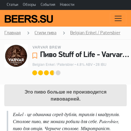
Статьи
Обзоры
События
Новости
Главная
Стили пива
Belgian Enkel / Patersbier
VARVAR BREW
Пиво Stuff of Life - Varvar Brew
Belgian Enkel / Patersbier
• 4.8% ABV • 28 IBU
Это пиво больше не производится
пивоварней.
Enkel - це одиничка серед дублів, триплів і квадруплів.
Столове пиво, яке монахи робили для себе. Patersbier,
пиво для отців. Чернече столове. Мікротрапіст.