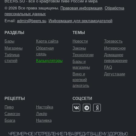
BEERS.SU - все о крафтовом пиве России и мира
© 2026 Все права защищены.
Правовая информация
.
Обработка
персональных данных
Email:
admin@beers.su
.
Информация для рекламодателей
РАЗДЕЛЫ
ТЕМЫ
Бары
Карта сайта
Новости
Трезвость
Магазины
Обратная
Законы
Интересное
связь
Таблица
Технологии
Домашнее
стилей
Калькуляторы
пивоварение
Бары и
магазины
FAQ
Вино и
Дегустации
крепкий
алкоголь
РЕЦЕПТЫ
СОЦСЕТИ
Пиво
Настойка
Самогон
Ликёр
Брага
Наливка
ЧРЕЗМЕРНОЕ УПОТРЕБЛЕНИЕ ПИВА ВРЕДИТ ВАШЕМУ ЗДОРОВЬЮ