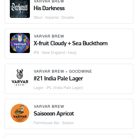
VARVAR BREW
His Darkness
Stout - Imperial / Double
VARVAR BREW
X-fruit Cloudy + Sea Buckthorn
IPA - New England / Hazy
VARVAR BREW
×
GOODWINE
#21 India Pale Lager
Lager - IPL (India Pale Lager)
VARVAR BREW
Saisooon Apricot
Farmhouse Ale - Saison