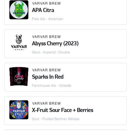
VARVAR BREW
APA Citra
Pale Ale - American
VARVAR BREW
Abyss Cherry (2023)
Stout - Imperial / Double
VARVAR BREW
Sparks In Red
Farmhouse Ale - Grisette
VARVAR BREW
X-Fruit Sour Face + Berries
Sour - Fruited Berliner Weisse