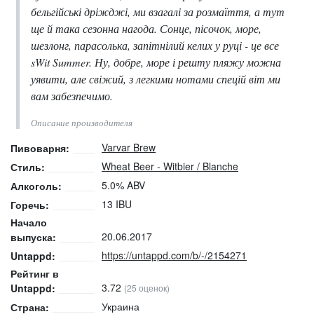
бельгійські дріжджі, ми взагалі за розмаїття, а тут
ще й така сезонна нагода. Сонце, пісочок, море,
шезлонг, парасолька, запітнілий келих у руці - це все
sWit Summer. Ну, добре, море і решту пляжу можна
уявити, але свіжий, з легкими нотами спецій віт ми
вам забезпечимо.
Описание производителя
Varvar Brew
Пивоварня:
Wheat Beer - Witbier / Blanche
Стиль:
5.0% ABV
Алкоголь:
13 IBU
Горечь:
Начало
20.06.2017
выпуска:
https://untappd.com/b/-/2154271
Untappd:
Рейтинг в
3.72
Untappd:
(25 оценок)
Украина
Страна: