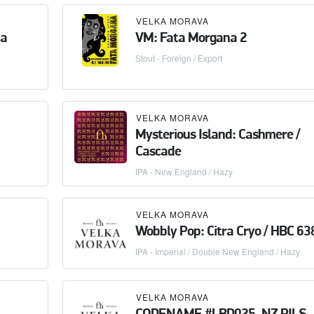
VELKA MORAVA
ра
VM: Fata Morgana 2
Stout - Foreign / Export
VELKA MORAVA
Mysterious Island: Cashmere /
Cascade
IPA - New England / Hazy
VELKA MORAVA
Wobbly Pop: Citra Cryo / HBC 63
IPA - Imperial / Double New England / Hazy
VELKA MORAVA