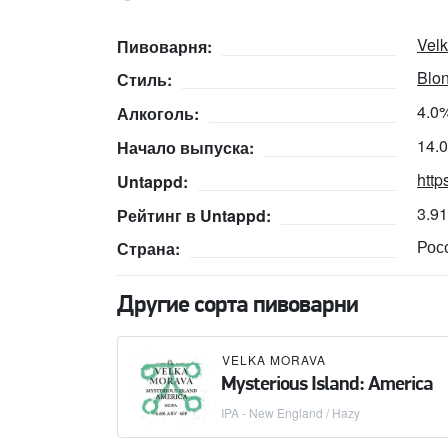
Vel
Пивоварня:
Blon
Стиль:
4.0
Алкоголь:
14.
Начало выпуска:
http
Untappd:
3.9
Рейтинг в Untappd:
Рос
Страна:
Другие сорта пивоварни
VELKA MORAVA
Mysterious Island: America
IPA - New England / Hazy