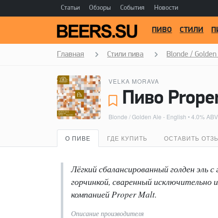
Статьи
Обзоры
События
Новости
ПИВО
СТИЛИ
П
Главная
Стили пива
Blonde / Golden 
VELKA MORAVA
Пиво Proper
Blonde / Golden Ale - English
• 4.0% ABV
О ПИВЕ
ГДЕ КУПИТЬ
ОСТАВИТЬ ОТЗ
Лёгкий сбалансированный голден эль с
горчинкой, сваренный исключительно и
компанией Proper Malt.
Описание производителя