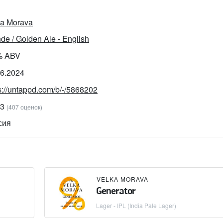
ka Morava
de / Golden Ale - English
% ABV
06.2024
s://untappd.com/b/-/5868202
13
(407 оценок)
сия
VELKA MORAVA
Generator
Lager - IPL (India Pale Lager)