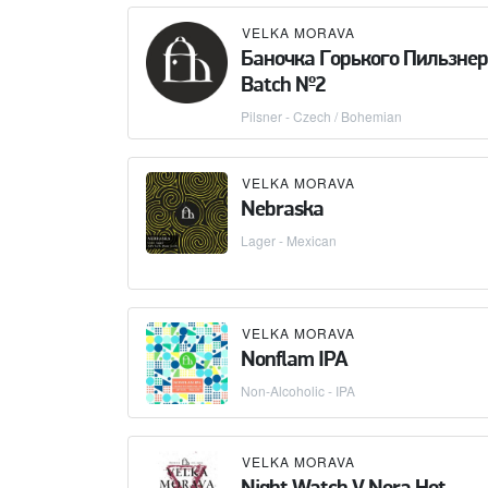
VELKA MORAVA
Баночка Горького Пильзне
Batch №2
Pilsner - Czech / Bohemian
VELKA MORAVA
Nebraska
Lager - Mexican
VELKA MORAVA
Nonflam IPA
Non-Alcoholic - IPA
VELKA MORAVA