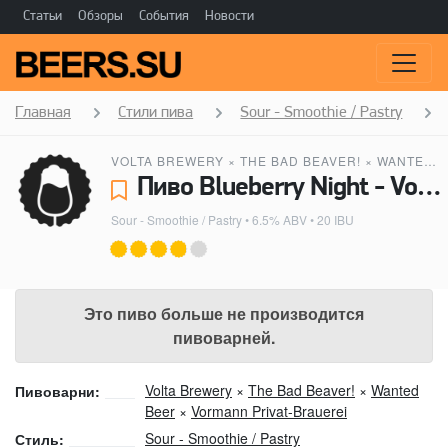
Статьи
Обзоры
События
Новости
Главная
Стили пива
Sour - Smoothie / Pastry
VOLTA BREWERY
×
THE BAD BEAVER!
×
WANTED BEER
Пиво Blueberry Night - Volta Brewery, The Bad Beaver!, Wanted Beer, Vormann Privat-Brauerei
Sour - Smoothie / Pastry
• 6.5% ABV • 20 IBU
Это пиво больше не производится
пивоварней.
Volta Brewery
×
The Bad Beaver!
×
Wanted
Пивоварни:
Beer
×
Vormann Privat-Brauerei
Sour - Smoothie / Pastry
Стиль: