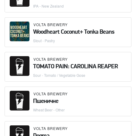
IPA - New Zealand
VOLTA BREWERY
Woodheart Coconut+ Tonka Beans
Stout - Pastry
VOLTA BREWERY
TOMATO PAIN: CAROLINA REAPER
Sour - Tomato / Vegetable Gose
VOLTA BREWERY
Пшеничне
Wheat Beer - Other
VOLTA BREWERY