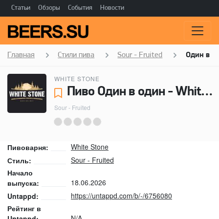
Статьи
Обзоры
События
Новости
Главная
Стили пива
Sour - Fruited
Один в о
WHITE STONE
Пиво Один в один - White Stone
Sour - Fruited
White Stone
Пивоварня:
Sour - Fruited
Стиль:
Начало
18.06.2026
выпуска:
https://untappd.com/b/-/6756080
Untappd:
Рейтинг в
N/A
Untappd: