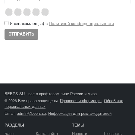
Я ознакомлен(-а) с
Политикой конфиденциальности
BEERS.SU - все о крафтовом пиве России и мира
© 2026 Все права защищены.
Правовая информация
.
Обработка
персональных данных
Email:
admin@beers.su
.
Информация для рекламодателей
РАЗДЕЛЫ
ТЕМЫ
Бары
Карта сайта
Новости
Трезвость