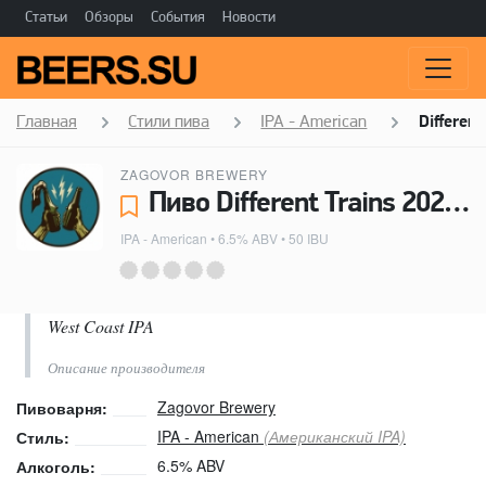
Статьи
Обзоры
События
Новости
Главная
Стили пива
IPA - American
Different
ZAGOVOR BREWERY
Пиво Different Trains 2026 - Zagovor Brewery
IPA - American
• 6.5% ABV • 50 IBU
West Coast IPA
Описание производителя
Zagovor Brewery
Пивоварня:
IPA - American
(Американский IPA)
Стиль:
6.5% ABV
Алкоголь: