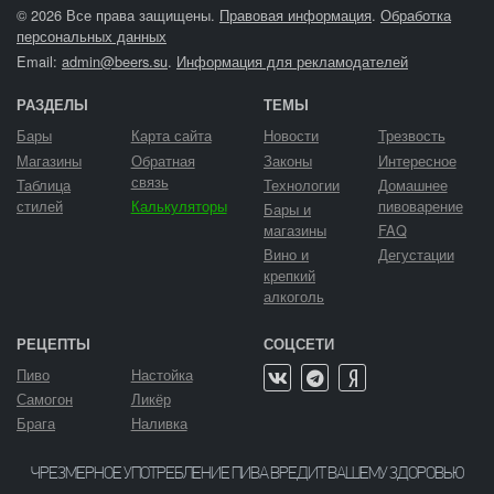
© 2026 Все права защищены.
Правовая информация
.
Обработка
персональных данных
Email:
admin@beers.su
.
Информация для рекламодателей
РАЗДЕЛЫ
ТЕМЫ
Бары
Карта сайта
Новости
Трезвость
Магазины
Обратная
Законы
Интересное
связь
Таблица
Технологии
Домашнее
стилей
Калькуляторы
пивоварение
Бары и
магазины
FAQ
Вино и
Дегустации
крепкий
алкоголь
РЕЦЕПТЫ
СОЦСЕТИ
Пиво
Настойка
Самогон
Ликёр
Брага
Наливка
ЧРЕЗМЕРНОЕ УПОТРЕБЛЕНИЕ ПИВА ВРЕДИТ ВАШЕМУ ЗДОРОВЬЮ