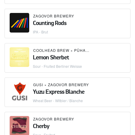
ZAGOVOR BREWERY
Counting Rods
IPA - Brut
COOLHEAD BREW
×
PÜHASTE BREWERY
×
ZAGOV
Lemon Sherbet
Sour - Fruited Berliner Weisse
GUSI
×
ZAGOVOR BREWERY
Yuzu Express Blanche
Wheat Beer - Witbier / Blanche
ZAGOVOR BREWERY
Cherby
Sour - Fruited