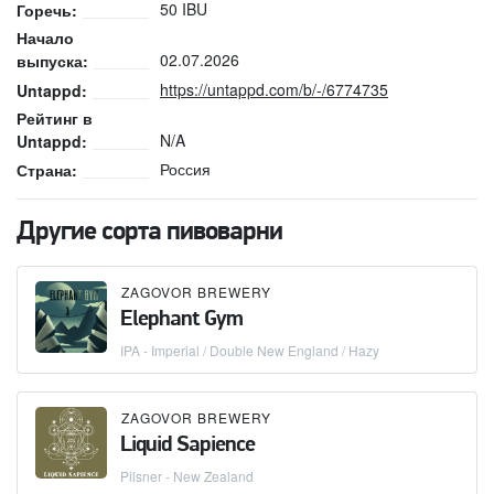
50 IBU
Горечь:
Начало
02.07.2026
выпуска:
https://untappd.com/b/-/6774735
Untappd:
Рейтинг в
N/A
Untappd:
Россия
Страна:
Другие сорта пивоварни
ZAGOVOR BREWERY
Elephant Gym
IPA - Imperial / Double New England / Hazy
ZAGOVOR BREWERY
Liquid Sapience
Pilsner - New Zealand