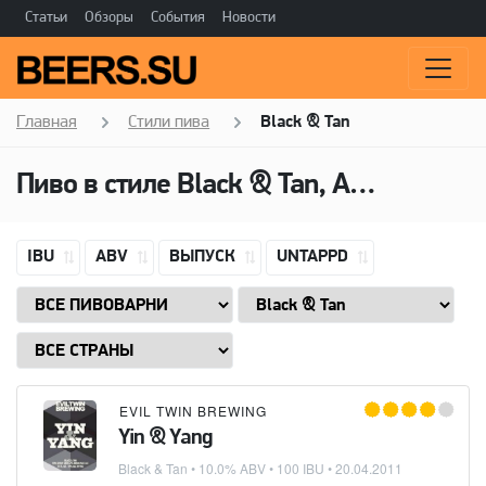
Статьи
Обзоры
События
Новости
Главная
Стили пива
Black & Tan
Пиво в стиле Black & Tan, Алкоголь: 10,0 ABV
IBU
ABV
ВЫПУСК
UNTAPPD
EVIL TWIN BREWING
Yin & Yang
Black & Tan
• 10.0% ABV • 100 IBU •
20.04.2011