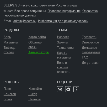
BEERS.SU - все о крафтовом пиве России и мира
© 2026 Все права защищены.
Правовая информация
.
Обработка
персональных данных
Email:
admin@beers.su
.
Информация для рекламодателей
РАЗДЕЛЫ
ТЕМЫ
Бары
Карта сайта
Новости
Трезвость
Магазины
Обратная
Законы
Интересное
связь
Таблица
Технологии
Домашнее
стилей
Калькуляторы
пивоварение
Бары и
магазины
FAQ
Вино и
Дегустации
крепкий
алкоголь
РЕЦЕПТЫ
СОЦСЕТИ
Пиво
Настойка
Самогон
Ликёр
Брага
Наливка