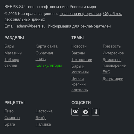
BEERS.SU - все о крафтовом пиве России и мира
© 2026 Все права защищены.
Правовая информация
.
Обработка
персональных данных
Email:
admin@beers.su
.
Информация для рекламодателей
РАЗДЕЛЫ
ТЕМЫ
Бары
Карта сайта
Новости
Трезвость
Магазины
Обратная
Законы
Интересное
связь
Таблица
Технологии
Домашнее
стилей
Калькуляторы
пивоварение
Бары и
магазины
FAQ
Вино и
Дегустации
крепкий
алкоголь
РЕЦЕПТЫ
СОЦСЕТИ
Пиво
Настойка
Самогон
Ликёр
Брага
Наливка