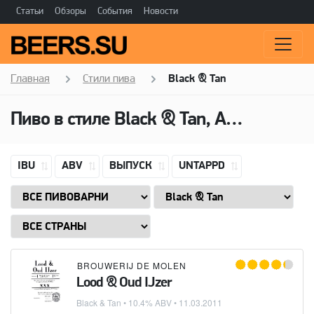
Статьи
Обзоры
События
Новости
Главная
Стили пива
Black & Tan
Пиво в стиле Black & Tan, Алкоголь: 10,4 ABV
IBU
ABV
ВЫПУСК
UNTAPPD
BROUWERIJ DE MOLEN
Lood & Oud IJzer
Black & Tan
• 10.4% ABV •
11.03.2011