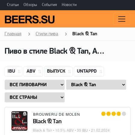
Статьи
Обзоры
События
Новости
Главная
Стили пива
Black & Tan
Пиво в стиле Black & Tan, Алкоголь: 10,5 ABV
IBU
ABV
ВЫПУСК
UNTAPPD
BROUWERIJ DE MOLEN
Black & Tan
Black & Tan
• 10.5% ABV • 30 IBU •
21.02.2024