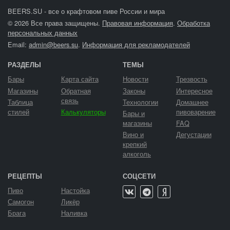
BEERS.SU - все о крафтовом пиве России и мира
© 2026 Все права защищены.
Правовая информация
.
Обработка
персональных данных
Email:
admin@beers.su
.
Информация для рекламодателей
РАЗДЕЛЫ
ТЕМЫ
Бары
Карта сайта
Новости
Трезвость
Магазины
Обратная
Законы
Интересное
связь
Таблица
Технологии
Домашнее
стилей
Калькуляторы
пивоварение
Бары и
магазины
FAQ
Вино и
Дегустации
крепкий
алкоголь
РЕЦЕПТЫ
СОЦСЕТИ
Пиво
Настойка
Самогон
Ликёр
Брага
Наливка