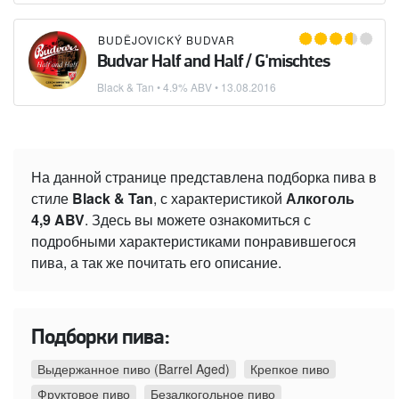
BUDĚJOVICKÝ BUDVAR
Budvar Half and Half / G'mischtes
Black & Tan
• 4.9% ABV •
13.08.2016
На данной странице представлена подборка пива в
стиле
Black & Tan
, с характеристикой
Алкоголь
4,9 ABV
. Здесь вы можете ознакомиться с
подробными характеристиками понравившегося
пива, а так же почитать его описание.
Подборки пива:
Выдержанное пиво (Barrel Aged)
Крепкое пиво
Фруктовое пиво
Безалкогольное пиво