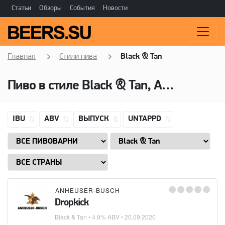
Статьи
Обзоры
События
Новости
Главная
Стили пива
Black & Tan
Пиво в стиле Black & Tan, Алкоголь: 4,9 ABV
IBU
ABV
ВЫПУСК
UNTAPPD
ANHEUSER-BUSCH
Dropkick
Black & Tan
• 4.9% ABV •
20.09.2020