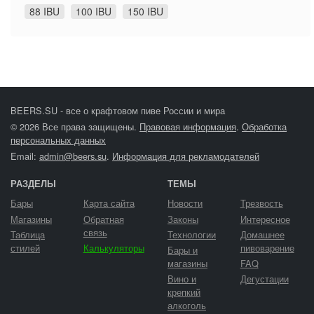
88 IBU
100 IBU
150 IBU
BEERS.SU - все о крафтовом пиве России и мира
© 2026 Все права защищены.
Правовая информация
.
Обработка
персональных данных
Email:
admin@beers.su
.
Информация для рекламодателей
РАЗДЕЛЫ
ТЕМЫ
Бары
Карта сайта
Новости
Трезвость
Магазины
Обратная
Законы
Интересное
связь
Таблица
Технологии
Домашнее
стилей
Калькуляторы
пивоварение
Бары и
магазины
FAQ
Вино и
Дегустации
крепкий
алкоголь