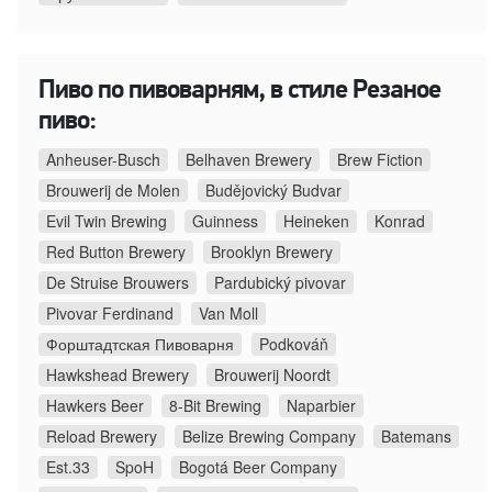
Пиво по пивоварням, в стиле Резаное
пиво:
Anheuser-Busch
Belhaven Brewery
Brew Fiction
Brouwerij de Molen
Budějovický Budvar
Evil Twin Brewing
Guinness
Heineken
Konrad
Red Button Brewery
Brooklyn Brewery
De Struise Brouwers
Pardubický pivovar
Pivovar Ferdinand
Van Moll
Форштадтская Пивоварня
Podkováň
Hawkshead Brewery
Brouwerij Noordt
Hawkers Beer
8-Bit Brewing
Naparbier
Reload Brewery
Belize Brewing Company
Batemans
Est.33
SpoH
Bogotá Beer Company