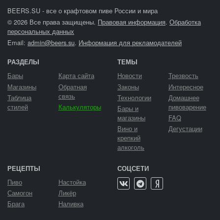
BEERS.SU - все о крафтовом пиве России и мира
© 2026 Все права защищены.
Правовая информация
.
Обработка
персональных данных
Email:
admin@beers.su
.
Информация для рекламодателей
РАЗДЕЛЫ
ТЕМЫ
Бары
Карта сайта
Новости
Трезвость
Магазины
Обратная
Законы
Интересное
связь
Таблица
Технологии
Домашнее
стилей
Калькуляторы
пивоварение
Бары и
магазины
FAQ
Вино и
Дегустации
крепкий
алкоголь
РЕЦЕПТЫ
СОЦСЕТИ
Пиво
Настойка
Самогон
Ликёр
Брага
Наливка