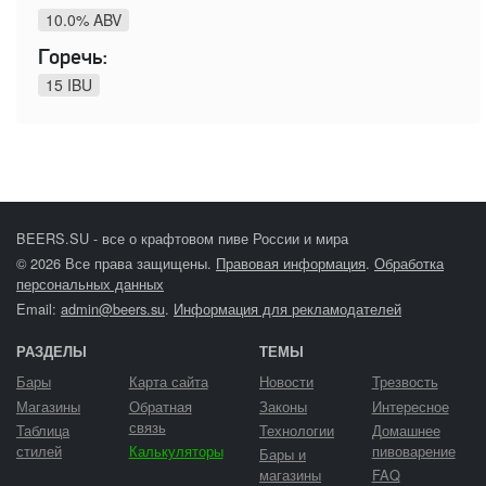
10.0% ABV
Горечь:
15 IBU
BEERS.SU - все о крафтовом пиве России и мира
© 2026 Все права защищены.
Правовая информация
.
Обработка
персональных данных
Email:
admin@beers.su
.
Информация для рекламодателей
РАЗДЕЛЫ
ТЕМЫ
Бары
Карта сайта
Новости
Трезвость
Магазины
Обратная
Законы
Интересное
связь
Таблица
Технологии
Домашнее
стилей
Калькуляторы
пивоварение
Бары и
магазины
FAQ