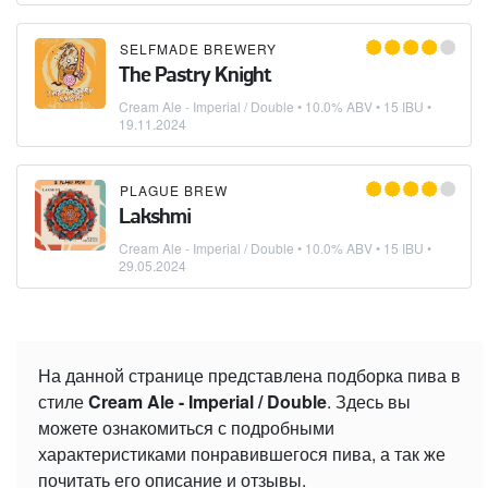
SELFMADE BREWERY
The Pastry Knight
Cream Ale - Imperial / Double
• 10.0% ABV • 15 IBU •
19.11.2024
PLAGUE BREW
Lakshmi
Cream Ale - Imperial / Double
• 10.0% ABV • 15 IBU •
29.05.2024
На данной странице представлена подборка пива в
стиле
Cream Ale - Imperial / Double
. Здесь вы
можете ознакомиться с подробными
характеристиками понравившегося пива, а так же
почитать его описание и отзывы.