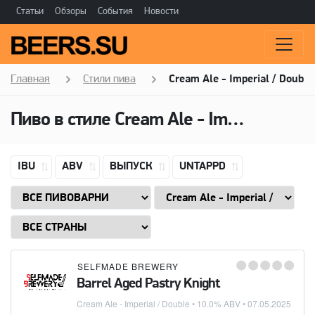
Статьи
Обзоры
События
Новости
Главная
Стили пива
Cream Ale - Imperial / Double
Пиво в стиле
Cream Ale - Imperial / Double
IBU
ABV
ВЫПУСК
UNTAPPD
SELFMADE BREWERY
Barrel Aged Pastry Knight
Cream Ale - Imperial / Double
• 10.0% ABV •
07.05.2025