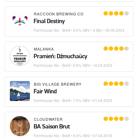
RACCOON BREWING CO
Final Destiny
Farmhouse Ale - Brett
• 4.0% ABV • 5 IBU •
06.06.2024
MALANKA
Pramień: Dźmuchaŭcy
Farmhouse Ale - Brett
• 6.9% ABV •
16.04.2024
BIG VILLAGE BREWERY
Fair Wind
Farmhouse Ale - Brett
• 7.0% ABV •
01.04.2024
CLOUDWATER
BA Saison Brut
Farmhouse Ale - Brett
• 8.0% ABV •
07.04.2018