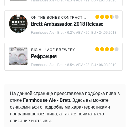
ON THE BONES CONTRACT BREWERY
Brett Ambassador. 2018 Release
Farmhouse Ale - Brett
• 6.2% ABV • 20 IBU •
24.09.2018
BIG VILLAGE BREWERY
Рефракция
Farmhouse Ale - Brett
• 8.5% ABV • 28 IBU •
06.03.2019
На данной странице представлена подборка пива в
стиле
Farmhouse Ale - Brett
. Здесь вы можете
ознакомиться с подробными характеристиками
понравившегося пива, а так же почитать его
описание и отзывы.