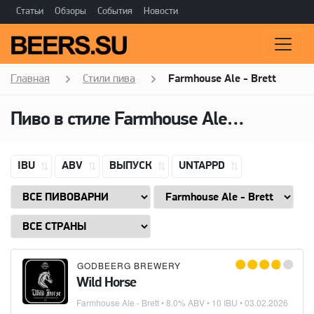
Статьи
Обзоры
События
Новости
Главная
Стили пива
Farmhouse Ale - Brett
Пиво в стиле
Farmhouse Ale - Brett
IBU
ABV
ВЫПУСК
UNTAPPD
GODBEERG BREWERY
Wild Horse
Farmhouse Ale - Brett
• 8.0% ABV • 10 IBU •
03.02.2026