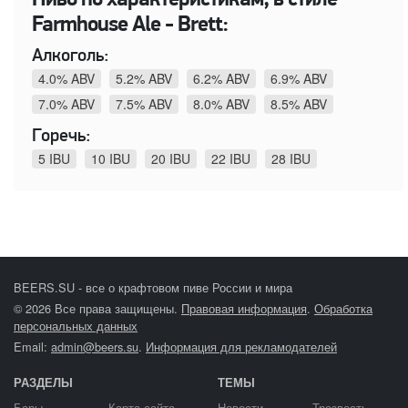
Пиво по характеристикам, в стиле
Farmhouse Ale - Brett:
Алкоголь:
4.0% ABV
5.2% ABV
6.2% ABV
6.9% ABV
7.0% ABV
7.5% ABV
8.0% ABV
8.5% ABV
Горечь:
5 IBU
10 IBU
20 IBU
22 IBU
28 IBU
BEERS.SU - все о крафтовом пиве России и мира
© 2026 Все права защищены.
Правовая информация
.
Обработка
персональных данных
Email:
admin@beers.su
.
Информация для рекламодателей
РАЗДЕЛЫ
ТЕМЫ
Бары
Карта сайта
Новости
Трезвость