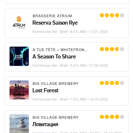
BRASSERIE ATRIUM
Reserva Saison Rye
Farmhouse Ale - Brett
• 8.0% ABV •
12.01.2024
À TUE-TÊTE
×
WHITEFRONTIER
A Season To Share
Farmhouse Ale - Brett
• 5.2% ABV •
27.04.2020
BIG VILLAGE BREWERY
Lost Forest
Farmhouse Ale - Brett
• 7.5% ABV •
16.04.2022
BIG VILLAGE BREWERY
Левитация
Farmhouse Ale - Brett
• 8.5% ABV • 22 IBU •
29.10.2020