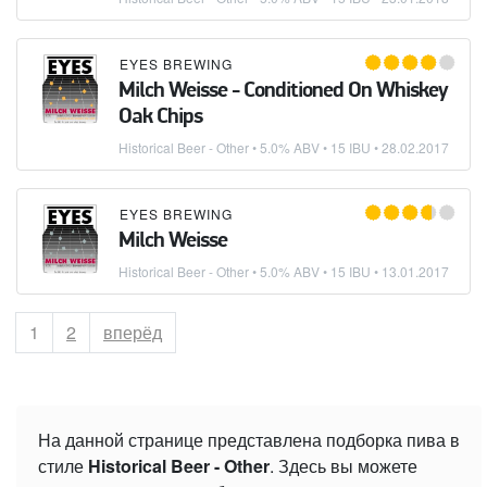
EYES BREWING
Milch Weisse - Conditioned On Whiskey
Oak Chips
Historical Beer - Other
• 5.0% ABV • 15 IBU •
28.02.2017
EYES BREWING
Milch Weisse
Historical Beer - Other
• 5.0% ABV • 15 IBU •
13.01.2017
Страница
1
Страница
2
вперёд
На данной странице представлена подборка пива в
стиле
Historical Beer - Other
. Здесь вы можете