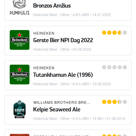
Bronzos Amžius
Historical Beer - Other
• 4.6% ABV •
14.07.2022
HEINEKEN
Gerste Bier NPI Dag 2022
Historical Beer - Other
•
03.09.2022
HEINEKEN
Tutankhamun Ale (1996)
Historical Beer - Other
• 6.0% ABV •
10.06.2020
WILLIAMS BROTHERS BREWING CO.
Kelpie Seaweed Ale
Historical Beer - Other
• 4.4% ABV • 15 IBU •
21.08.2010