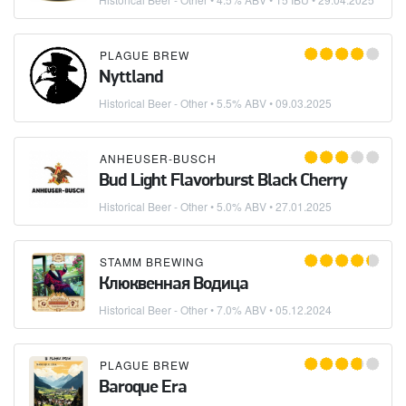
PLAGUE BREW
Nyttland
Historical Beer - Other
• 5.5% ABV •
09.03.2025
ANHEUSER-BUSCH
Bud Light Flavorburst Black Cherry
Historical Beer - Other
• 5.0% ABV •
27.01.2025
STAMM BREWING
Клюквенная Водица
Historical Beer - Other
• 7.0% ABV •
05.12.2024
PLAGUE BREW
Baroque Era