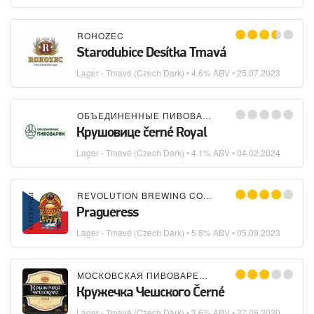
ROHOZEC
Starodubice Desítka Tmavá
Lager - Tmavé (Czech Dark)
• 4.6% ABV •
25.07.2023
ОБЪЕДИНЕННЫЕ ПИВОВАРНИ - ХОЛДИНГ
Крушовице černé Royal
Lager - Tmavé (Czech Dark)
• 4.1% ABV •
04.02.2024
REVOLUTION BREWING COMPANY
Pragueress
Lager - Tmavé (Czech Dark)
• 5.8% ABV •
05.09.2023
МОСКОВСКАЯ ПИВОВАРЕННАЯ КОМПАНИЯ (МПК)
Кружечка Чешского Černé
Lager - Tmavé (Czech Dark)
• 3.6% ABV •
27.05.2020