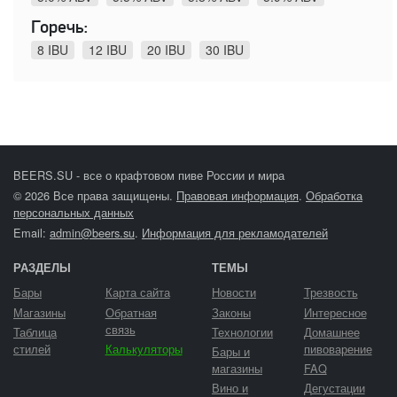
Горечь:
8 IBU
12 IBU
20 IBU
30 IBU
BEERS.SU - все о крафтовом пиве России и мира
© 2026 Все права защищены.
Правовая информация
.
Обработка
персональных данных
Email:
admin@beers.su
.
Информация для рекламодателей
РАЗДЕЛЫ
ТЕМЫ
Бары
Карта сайта
Новости
Трезвость
Магазины
Обратная
Законы
Интересное
связь
Таблица
Технологии
Домашнее
стилей
Калькуляторы
пивоварение
Бары и
магазины
FAQ
Вино и
Дегустации