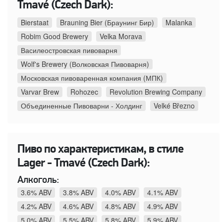
Tmavé (Czech Dark):
Bierstaat
Brauning Bier (Браунинг Бир)
Malanka
Robim Good Brewery
Velka Morava
Василеостровская пивоварня
Wolf's Brewery (Волковская Пивоварня)
Московская пивоваренная компания (МПК)
Varvar Brew
Rohozec
Revolution Brewing Company
Объединенные Пивоварни - Холдинг
Velké Březno
Пиво по характеристикам, в стиле
Lager - Tmavé (Czech Dark):
Алкоголь:
3.6% ABV
3.8% ABV
4.0% ABV
4.1% ABV
4.2% ABV
4.6% ABV
4.8% ABV
4.9% ABV
5.0% ABV
5.5% ABV
5.8% ABV
5.9% ABV