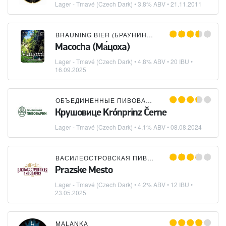
Lager - Tmavé (Czech Dark)
• 3.8% ABV •
21.11.2011
BRAUNING BIER (БРАУНИНГ БИР)
Macocha (Ма́цоха)
Lager - Tmavé (Czech Dark)
• 4.8% ABV • 20 IBU •
16.09.2025
ОБЪЕДИНЕННЫЕ ПИВОВАРНИ - ХОЛДИНГ
Крушовице Krónprinz Černe
Lager - Tmavé (Czech Dark)
• 4.1% ABV •
08.08.2024
ВАСИЛЕОСТРОВСКАЯ ПИВОВАРНЯ
Prazske Mesto
Lager - Tmavé (Czech Dark)
• 4.2% ABV • 12 IBU •
23.05.2025
MALANKA