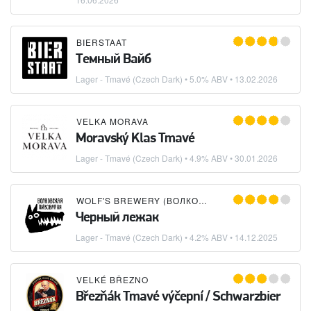
BIERSTAAT
Темный Вайб
Lager - Tmavé (Czech Dark)
• 5.0% ABV •
13.02.2026
VELKA MORAVA
Moravský Klas Tmavé
Lager - Tmavé (Czech Dark)
• 4.9% ABV •
30.01.2026
WOLF'S BREWERY (ВОЛКОВСКАЯ ПИВОВАРНЯ)
Черный лежак
Lager - Tmavé (Czech Dark)
• 4.2% ABV •
14.12.2025
VELKÉ BŘEZNO
Březňák Tmavé výčepní / Schwarzbier