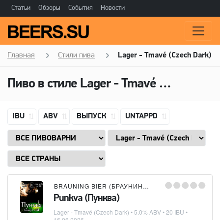
Статьи
Обзоры
События
Новости
Главная
Стили пива
Lager - Tmavé (Czech Dark)
Пиво в стиле
Lager - Tmavé (Czech Dark)
IBU
ABV
ВЫПУСК
UNTAPPD
BRAUNING BIER (БРАУНИНГ БИР)
Punkva (Пунква)
Lager - Tmavé (Czech Dark)
• 5.0% ABV • 20 IBU •
16.06.2026