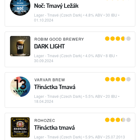
Noč: Tmavý Ležák
Lager - Tmavé (Czech Dark)
• 4.8% ABV • 30 IBU •
01.10.2024
ROBIM GOOD BREWERY
DARK LIGHT
Lager - Tmavé (Czech Dark)
• 4.0% ABV • 8 IBU •
30.09.2024
VARVAR BREW
Třináctka Tmavá
Lager - Tmavé (Czech Dark)
• 5.5% ABV • 20 IBU •
18.04.2024
ROHOZEC
Třináctka tmavá
Lager - Tmavé (Czech Dark)
• 5.9% ABV •
25.07.2013